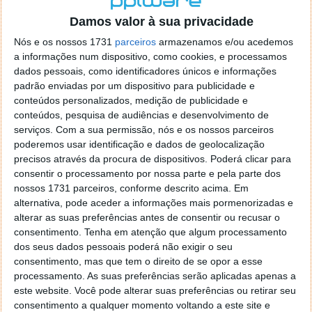
o firefox como browser predefenido
Ja percorri o painel
Damos valor à sua privacidade
de control tudo e nada. Tou a comecar a desesperar, ate ja
tentei apagar o explorer na tentativa de forçar o uso do
Nós e os nossos 1731
parceiros
armazenamos e/ou acedemos
firefox mas em vao. Kaso te lembres de outra dica fico
a informações num dispositivo, como cookies, e processamos
agradecido, caso contrario obrigado a mesma
dados pessoais, como identificadores únicos e informações
Responder
padrão enviadas por um dispositivo para publicidade e
conteúdos personalizados, medição de publicidade e
Vítor M.
conteúdos, pesquisa de audiências e desenvolvimento de
7 de Novembro de 2005 às 01:39
serviços.
Com a sua permissão, nós e os nossos parceiros
@Reporter
poderemos usar identificação e dados de geolocalização
Desculpa mas o link funciona. Seja como for segue por mail
precisos através da procura de dispositivos. Poderá clicar para
o MSn Messenger 8.
consentir o processamento por nossa parte e pela parte dos
Responder
nossos 1731 parceiros, conforme descrito acima. Em
alternativa, pode aceder a informações mais pormenorizadas e
Vítor M.
7 de Novembro de 2005 às 11:21
alterar as suas preferências antes de consentir ou recusar o
@Rui
consentimento.
Tenha em atenção que algum processamento
Tens de encontrar o que te falei. Faz da seguinte maneira,
dos seus dados pessoais poderá não exigir o seu
janela iniciar e no topo dessa janela com o botão direito do
consentimento, mas que tem o direito de se opor a esse
rato faz propriedades. Depois no separador Menu ‘Iniciar’
processamento. As suas preferências serão aplicadas apenas a
clica no botão ‘Personalizar’ aí encontrarás no separador
este website. Você pode alterar suas preferências ou retirar seu
geral a opção para escolheres o Browser com que queres
consentimento a qualquer momento voltando a este site e