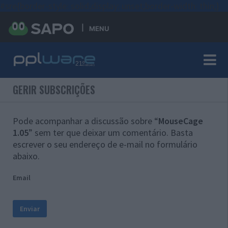
#sre{border-style: solid;display: unset;border-width: thin;}
MENU
GERIR SUBSCRIÇÕES
Pode acompanhar a discussão sobre “
MouseCage
1.05
” sem ter que deixar um comentário. Basta
escrever o seu endereço de e-mail no formulário
abaixo.
Email