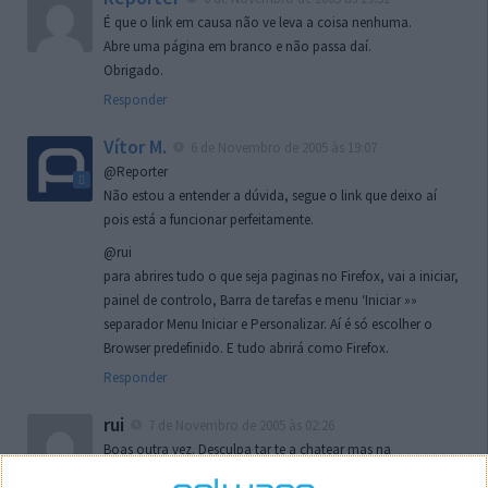
É que o link em causa não ve leva a coisa nenhuma.
Abre uma página em branco e não passa daí.
Obrigado.
Responder
Vítor M.
6 de Novembro de 2005 às 19:07
@Reporter
Não estou a entender a dúvida, segue o link que deixo aí
pois está a funcionar perfeitamente.
@rui
para abrires tudo o que seja paginas no Firefox, vai a iniciar,
painel de controlo, Barra de tarefas e menu ‘Iniciar »»
separador Menu Iniciar e Personalizar. Aí é só escolher o
Browser predefinido. E tudo abrirá como Firefox.
Responder
rui
7 de Novembro de 2005 às 02:26
Boas outra vez. Desculpa tar te a chatear mas na
localizaçao referida n se encontra la nada k me permita por