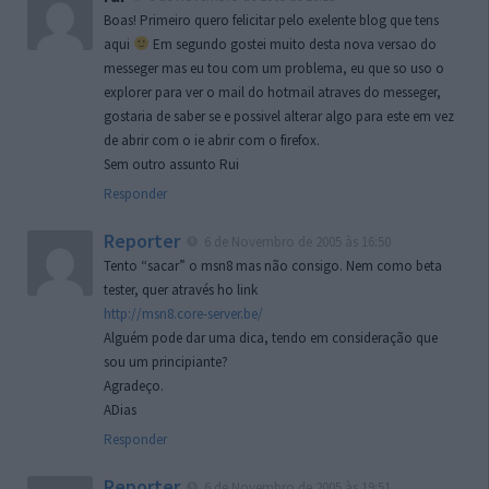
Boas! Primeiro quero felicitar pelo exelente blog que tens
aqui
Em segundo gostei muito desta nova versao do
messeger mas eu tou com um problema, eu que so uso o
explorer para ver o mail do hotmail atraves do messeger,
gostaria de saber se e possivel alterar algo para este em vez
de abrir com o ie abrir com o firefox.
Sem outro assunto Rui
Responder
Reporter
6 de Novembro de 2005 às 16:50
Tento “sacar” o msn8 mas não consigo. Nem como beta
tester, quer através ho link
http://msn8.core-server.be/
Alguém pode dar uma dica, tendo em consideração que
sou um principiante?
Agradeço.
ADias
Responder
Reporter
6 de Novembro de 2005 às 19:51