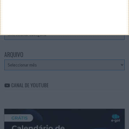
Teste a velocidade da sua Internet
CATEGORIAS
Categorias
ARQUIVO
Arquivo
CANAL DE YOUTUBE