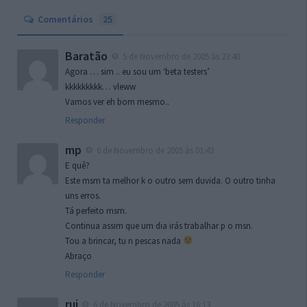
Comentários
25
Baratão
5 de Novembro de 2005 às 23:40
Agora … sim .. eu sou um ‘beta testers’
kkkkkkkkk… vleww
Vamos ver eh bom mesmo..
Responder
mp
6 de Novembro de 2005 às 01:43
E quê?
Este msm ta melhor k o outro sem duvida. O outro tinha
uns erros.
Tá perfeito msm.
Continua assim que um dia irás trabalhar p o msn.
Tou a brincar, tu n pescas nada
Abraço
Responder
rui
6 de Novembro de 2005 às 16:13