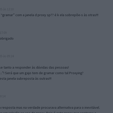
5 às 12:10
gramar” com a janela d proxy sp?? é k ela sobrepõe-s às otras!!!
17:09
 obrigado
5 às 09:24
e tanto a responder às dúvidas das pessoas!
.:.”! Será que um gajo tem de gramar como tal Proxying?
sta janela subreposta às outras!!!
0:14
resposta mas na verdade procurava alternativa para o inevitável.