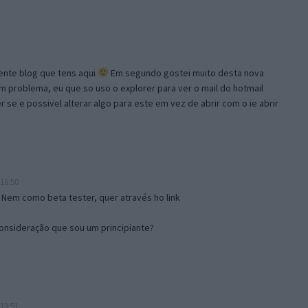
lente blog que tens aqui
Em segundo gostei muito desta nova
problema, eu que so uso o explorer para ver o mail do hotmail
se e possivel alterar algo para este em vez de abrir com o ie abrir
16:50
 Nem como beta tester, quer através ho link
onsideração que sou um principiante?
19:51