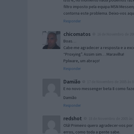
Isto é, no momento nada podemos fazer
filtro imposto pela equipa MSN Messen
contorna este problema. Deixo-vos aqu
Responder
chicomatos
16 de Novembro de 200
Boas…
Cabe-me agradecer a resposta e a exce
“Proxying”. Assim sim… Maravilha!
Pplware, um abraço!
Responder
Damião
17 de Novembro de 2005 às 0
E no novo messenger beta 8 como fazer
Damião
Responder
redshot
18 de Novembro de 2005 às 
Olá! Primeiro quero agradecer-vos por 
erros, como toda a gente sabe.