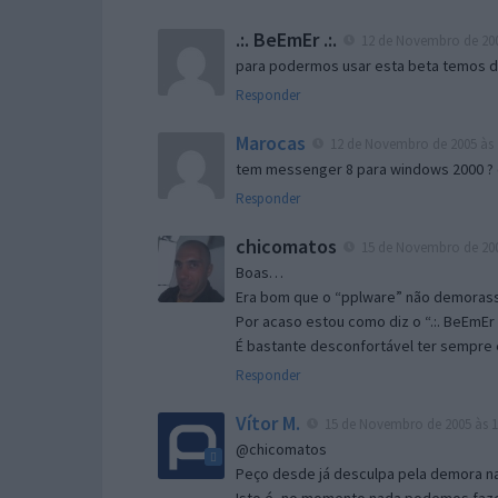
.:. BeEmEr .:.
12 de Novembro de 200
para podermos usar esta beta temos d “
Responder
Marocas
12 de Novembro de 2005 às 
tem messenger 8 para windows 2000 ?
Responder
chicomatos
15 de Novembro de 200
Boas…
Era bom que o “pplware” não demorass
Por acaso estou como diz o “.:. BeEmEr 
É bastante desconfortável ter sempre e
Responder
Vítor M.
15 de Novembro de 2005 às 1
@chicomatos
Peço desde já desculpa pela demora na 