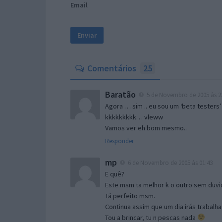
Email
Comentários
25
Baratão
5 de Novembro de 2005 às 2
Agora … sim .. eu sou um ‘beta testers’
kkkkkkkkk… vleww
Vamos ver eh bom mesmo..
Responder
mp
6 de Novembro de 2005 às 01:43
E quê?
Este msm ta melhor k o outro sem duvid
Tá perfeito msm.
Continua assim que um dia irás trabalha
Tou a brincar, tu n pescas nada