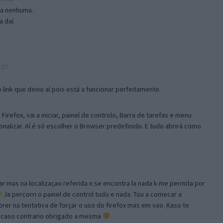
isa nenhuma.
 daí.
:07
link que deixo aí pois está a funcionar perfeitamente.
Firefox, vai a iniciar, painel de controlo, Barra de tarefas e menu
sonalizar. Aí é só escolher o Browser predefinido. E tudo abrirá como
ar mas na localizaçao referida n se encontra la nada k me permita por
Ja percorri o painel de control tudo e nada. Tou a comecar a
orer na tentativa de forçar o uso do firefox mas em vao. Kaso te
, caso contrario obrigado a mesma