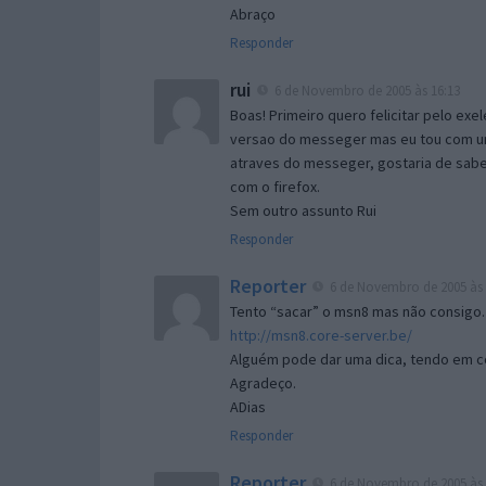
Abraço
Responder
rui
6 de Novembro de 2005 às 16:13
Boas! Primeiro quero felicitar pelo exe
versao do messeger mas eu tou com um 
atraves do messeger, gostaria de saber 
com o firefox.
Sem outro assunto Rui
Responder
Reporter
6 de Novembro de 2005 às 
Tento “sacar” o msn8 mas não consigo.
http://msn8.core-server.be/
Alguém pode dar uma dica, tendo em c
Agradeço.
ADias
Responder
Reporter
6 de Novembro de 2005 às 