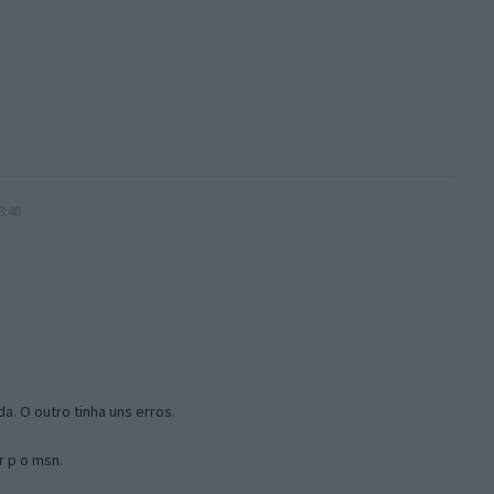
3:40
a. O outro tinha uns erros.
r p o msn.