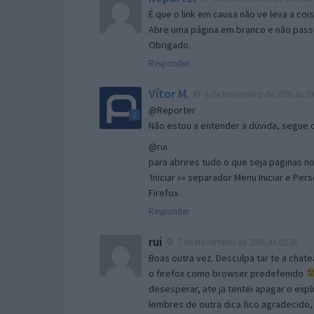
É que o link em causa não ve leva a co
Abre uma página em branco e não passa
Obrigado.
Responder
Vítor M.
6 de Novembro de 2005 às 19
@Reporter
Não estou a entender a dúvida, segue o 
@rui
para abrires tudo o que seja paginas no 
‘Iniciar »» separador Menu Iniciar e Per
Firefox.
Responder
rui
7 de Novembro de 2005 às 02:26
Boas outra vez. Desculpa tar te a chate
o firefox como browser predefenido
desesperar, ate ja tentei apagar o expl
lembres de outra dica fico agradecido