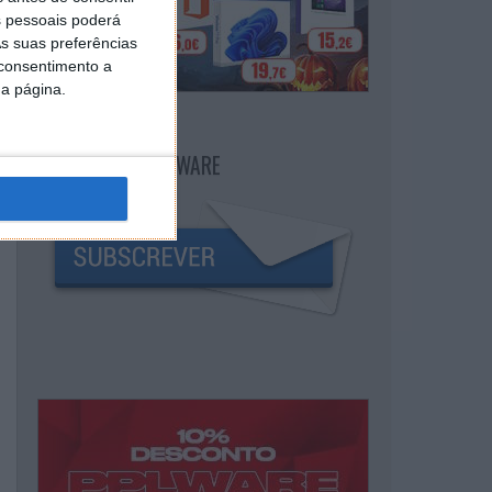
 pessoais poderá
s suas preferências
 consentimento a
da página.
NEWSLETTER PPLWARE