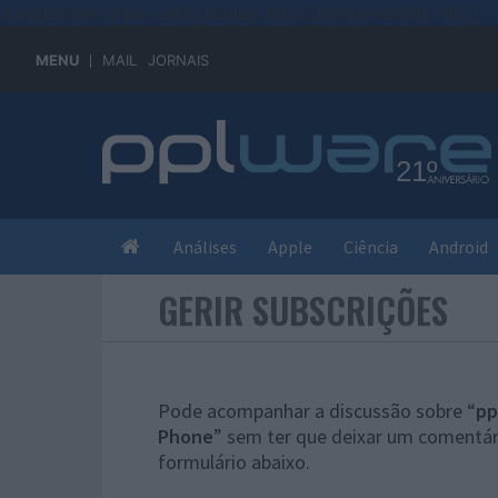
#sre{border-style: solid;display: unset;border-width: thin;}
MENU
MAIL
JORNAIS
Análises
Apple
Ciência
Android
GERIR SUBSCRIÇÕES
Pode acompanhar a discussão sobre “
pp
Phone
” sem ter que deixar um comentár
formulário abaixo.