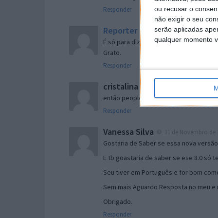
ou recusar o consen
Responder
não exigir o seu co
Reporter
serão aplicadas apen
7 de Novembro de 2005 às 
qualquer momento vol
É só para dizer que ainda não me chego
Grato.
Responder
cristalina
11 de Novembro de 2005 à
M
então people
Responder
Vanessa Silva
11 de Novembro de 2
Gostaria de Saber se essa nova versã
E tb goastaria de saber se ese 8.0 só 
Seu tiver em Português e for bom como
Sem mais Aguardo Resposta no meu e m
Obrigado.
Responder