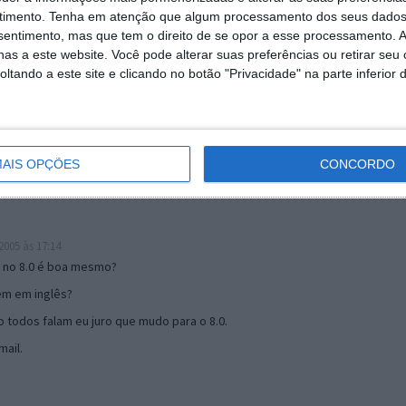
timento.
Tenha em atenção que algum processamento dos seus dados
nsentimento, mas que tem o direito de se opor a esse processamento. A
as a este website. Você pode alterar suas preferências ou retirar seu
19:51
tando a este site e clicando no botão "Privacidade" na parte inferior 
u mail algum.
s 17:00
AIS OPÇÕES
CONCORDO
005 às 17:14
o no 8.0 é boa mesmo?
tem em inglês?
 todos falam eu juro que mudo para o 8.0.
ail.