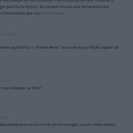
 em relação ao uso do proxy. Pois é este proxy que contorna o
ger para beta testers. No entanto eu uso uma ferramenta que
i a ferramenta que uso:
Power Menu
5 às 17:45
lente ajuda! Pois o “Power Menu” esconde na perfeição aquele tal
1:19
 para eliminar as Tabs?
20:19
disponibilizarem esta versão do messenger, o outro tinha muitos