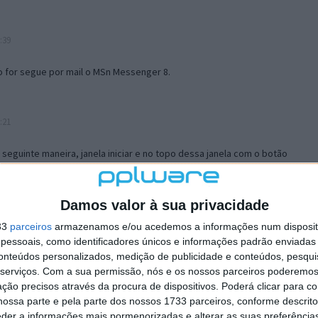
:39
o for segue por mail o MSn Messenger 8.
:21
a seguinte maneira, janela iniciar e no topo dessa janela com o botão
 no separador Menu ‘Iniciar’ clica no botão ‘Personalizar’ aí
ão para escolheres o Browser com que queres navegar e o gestor de
is ao teu Firefox e nas ferramentas ou tools escolhes ‘Opções’ ou
Damos valor à sua privacidade
erta e logo perto do fim encontras um local para colocares um visto
33
parceiros
armazenamos e/ou acedemos a informações num dispositi
e este é o browser predefinido.
essoais, como identificadores únicos e informações padrão enviadas 
conteúdos personalizados, medição de publicidade e conteúdos, pesqui
serviços.
Com a sua permissão, nós e os nossos parceiros poderemos 
12:57
ção precisos através da procura de dispositivos. Poderá clicar para co
ossa parte e pela parte dos nossos 1733 parceiros, conforme descrit
eder a informações mais pormenorizadas e alterar as suas preferência