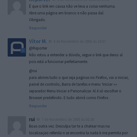
É que o link em causa não ve leva a coisa nenhuma.
Abre uma página em branco e não passa daí.
Obrigado.
Responder
Vítor M.
6 de Novembro de 2005 às 19:07
@Reporter
Não estou a entender a dúvida, segue o link que deixo aí
pois está a funcionar perfeitamente.
@rui
para abrires tudo o que seja paginas no Firefox, vai a iniciar,
painel de controlo, Barra de tarefas e menu ‘Iniciar »»
separador Menu Iniciar e Personalizar. Aí é só escolher o
Browser predefinido. E tudo abrirá como Firefox.
Responder
rui
7 de Novembro de 2005 às 02:26
Boas outra vez. Desculpa tar te a chatear mas na
localizaçao referida n se encontra la nada k me permita por