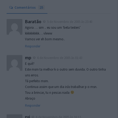
Comentários
25
Baratão
5 de Novembro de 2005 às 23:40
Agora … sim .. eu sou um ‘beta testers’
kkkkkkkkk… vleww
Vamos ver eh bom mesmo..
Responder
mp
6 de Novembro de 2005 às 01:43
E quê?
Este msm ta melhor k o outro sem duvida. O outro tinha
uns erros.
Tá perfeito msm.
Continua assim que um dia irás trabalhar p o msn.
Tou a brincar, tu n pescas nada
Abraço
Responder
rui
6 de Novembro de 2005 às 16:13