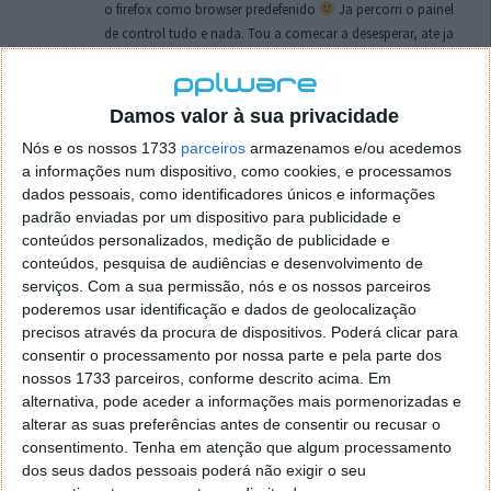
o firefox como browser predefenido
Ja percorri o painel
de control tudo e nada. Tou a comecar a desesperar, ate ja
tentei apagar o explorer na tentativa de forçar o uso do
firefox mas em vao. Kaso te lembres de outra dica fico
agradecido, caso contrario obrigado a mesma
Damos valor à sua privacidade
Responder
Nós e os nossos 1733
parceiros
armazenamos e/ou acedemos
a informações num dispositivo, como cookies, e processamos
Vítor M.
7 de Novembro de 2005 às 01:39
dados pessoais, como identificadores únicos e informações
@Reporter
padrão enviadas por um dispositivo para publicidade e
Desculpa mas o link funciona. Seja como for segue por mail
conteúdos personalizados, medição de publicidade e
o MSn Messenger 8.
conteúdos, pesquisa de audiências e desenvolvimento de
Responder
serviços.
Com a sua permissão, nós e os nossos parceiros
poderemos usar identificação e dados de geolocalização
Vítor M.
precisos através da procura de dispositivos. Poderá clicar para
7 de Novembro de 2005 às 11:21
consentir o processamento por nossa parte e pela parte dos
@Rui
nossos 1733 parceiros, conforme descrito acima. Em
Tens de encontrar o que te falei. Faz da seguinte maneira,
alternativa, pode aceder a informações mais pormenorizadas e
janela iniciar e no topo dessa janela com o botão direito do
alterar as suas preferências antes de consentir ou recusar o
rato faz propriedades. Depois no separador Menu ‘Iniciar’
consentimento.
Tenha em atenção que algum processamento
clica no botão ‘Personalizar’ aí encontrarás no separador
dos seus dados pessoais poderá não exigir o seu
geral a opção para escolheres o Browser com que queres