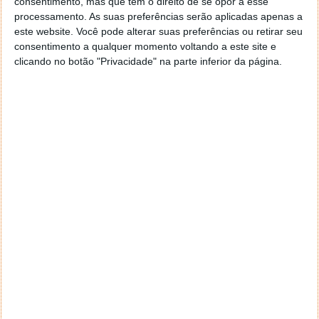
consentimento, mas que tem o direito de se opor a esse
navegar e o gestor de e-mail. Caso não consigas chegar lá,
processamento. As suas preferências serão aplicadas apenas a
vais ao teu Firefox e nas ferramentas ou tools escolhes
este website. Você pode alterar suas preferências ou retirar seu
‘Opções’ ou ‘Options’ icon geral da então janela aberta e
consentimento a qualquer momento voltando a este site e
logo perto do fim encontras um local para colocares um
clicando no botão "Privacidade" na parte inferior da página.
visto que vai obrigar o Firefox a verificar se este é o browser
predefinido.
Responder
Reporter
7 de Novembro de 2005 às 12:57
Aguardo, então, o e-mail, Vitor.
Muito obrigado.
Responder
Reporter
7 de Novembro de 2005 às 19:51
É só para dizer que ainda não me chegou mail algum.
Grato.
Responder
cristalina
11 de Novembro de 2005 às 17:00
então people