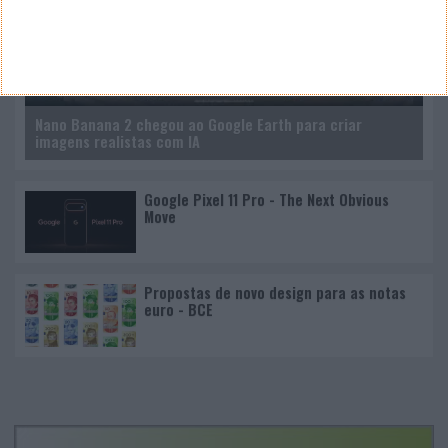
Nano Banana 2 chegou ao Google Earth para criar
imagens realistas com IA
Google Pixel 11 Pro - The Next Obvious
Move
Propostas de novo design para as notas
euro - BCE