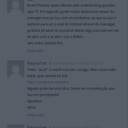
Boas! Primeiro quero felicitar pelo exelente blog que tens
aqui
Em segundo gostei muito desta nova versao do
messeger mas eu tou com um problema, eu que so uso o
explorer para ver o mail do hotmail atraves do messeger,
gostaria de saber se e possivel alterar algo para este em vez
de abrir com o ie abrir com o firefox.
Sem outro assunto Rui
Responder
Reporter
6 de Novembro de 2005 às 16:50
Tento “sacar” o msn8 mas não consigo. Nem como beta
tester, quer através ho link
http://msn8.core-server.be/
Alguém pode dar uma dica, tendo em consideração que
sou um principiante?
Agradeço.
ADias
Responder
Reporter
6 de Novembro de 2005 às 19:51