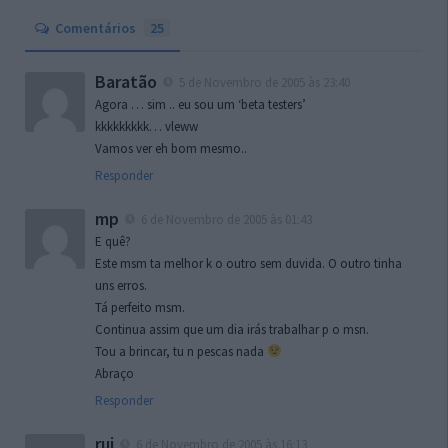
Comentários
25
Baratão
5 de Novembro de 2005 às 23:40
Agora … sim .. eu sou um ‘beta testers’
kkkkkkkkk… vleww
Vamos ver eh bom mesmo..
Responder
mp
6 de Novembro de 2005 às 01:43
E quê?
Este msm ta melhor k o outro sem duvida. O outro tinha
uns erros.
Tá perfeito msm.
Continua assim que um dia irás trabalhar p o msn.
Tou a brincar, tu n pescas nada
Abraço
Responder
rui
6 de Novembro de 2005 às 16:13