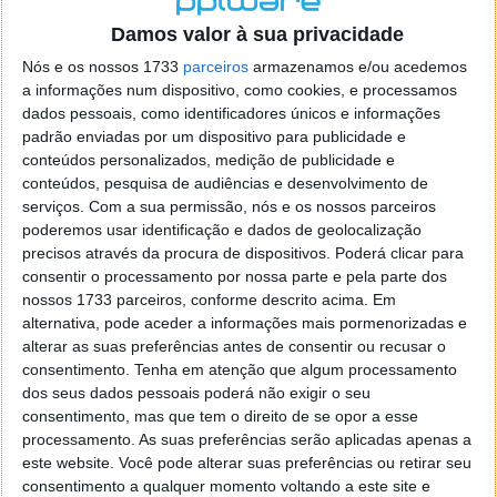
o firefox como browser predefenido
Ja percorri o painel
Damos valor à sua privacidade
de control tudo e nada. Tou a comecar a desesperar, ate ja
tentei apagar o explorer na tentativa de forçar o uso do
Nós e os nossos 1733
parceiros
armazenamos e/ou acedemos
firefox mas em vao. Kaso te lembres de outra dica fico
a informações num dispositivo, como cookies, e processamos
agradecido, caso contrario obrigado a mesma
dados pessoais, como identificadores únicos e informações
Responder
padrão enviadas por um dispositivo para publicidade e
conteúdos personalizados, medição de publicidade e
Vítor M.
conteúdos, pesquisa de audiências e desenvolvimento de
7 de Novembro de 2005 às 01:39
serviços.
Com a sua permissão, nós e os nossos parceiros
@Reporter
poderemos usar identificação e dados de geolocalização
Desculpa mas o link funciona. Seja como for segue por mail
precisos através da procura de dispositivos. Poderá clicar para
o MSn Messenger 8.
consentir o processamento por nossa parte e pela parte dos
Responder
nossos 1733 parceiros, conforme descrito acima. Em
alternativa, pode aceder a informações mais pormenorizadas e
Vítor M.
7 de Novembro de 2005 às 11:21
alterar as suas preferências antes de consentir ou recusar o
@Rui
consentimento.
Tenha em atenção que algum processamento
Tens de encontrar o que te falei. Faz da seguinte maneira,
dos seus dados pessoais poderá não exigir o seu
janela iniciar e no topo dessa janela com o botão direito do
consentimento, mas que tem o direito de se opor a esse
rato faz propriedades. Depois no separador Menu ‘Iniciar’
processamento. As suas preferências serão aplicadas apenas a
clica no botão ‘Personalizar’ aí encontrarás no separador
este website. Você pode alterar suas preferências ou retirar seu
geral a opção para escolheres o Browser com que queres
consentimento a qualquer momento voltando a este site e