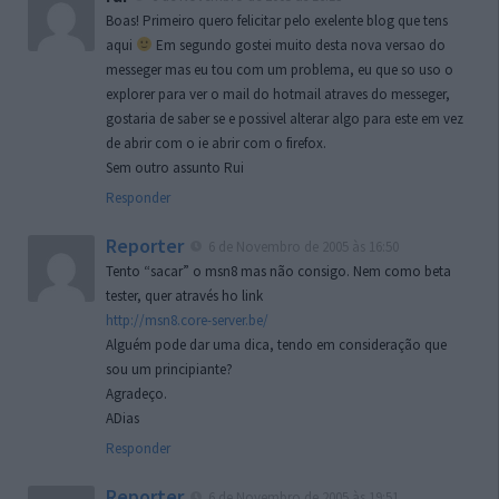
Boas! Primeiro quero felicitar pelo exelente blog que tens
aqui
Em segundo gostei muito desta nova versao do
messeger mas eu tou com um problema, eu que so uso o
explorer para ver o mail do hotmail atraves do messeger,
gostaria de saber se e possivel alterar algo para este em vez
de abrir com o ie abrir com o firefox.
Sem outro assunto Rui
Responder
Reporter
6 de Novembro de 2005 às 16:50
Tento “sacar” o msn8 mas não consigo. Nem como beta
tester, quer através ho link
http://msn8.core-server.be/
Alguém pode dar uma dica, tendo em consideração que
sou um principiante?
Agradeço.
ADias
Responder
Reporter
6 de Novembro de 2005 às 19:51