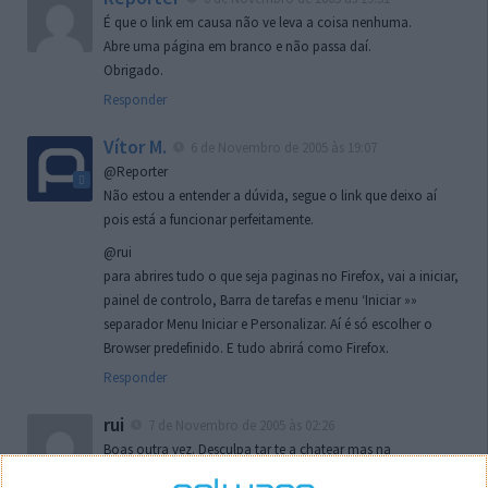
É que o link em causa não ve leva a coisa nenhuma.
Abre uma página em branco e não passa daí.
Obrigado.
Responder
Vítor M.
6 de Novembro de 2005 às 19:07
@Reporter
Não estou a entender a dúvida, segue o link que deixo aí
pois está a funcionar perfeitamente.
@rui
para abrires tudo o que seja paginas no Firefox, vai a iniciar,
painel de controlo, Barra de tarefas e menu ‘Iniciar »»
separador Menu Iniciar e Personalizar. Aí é só escolher o
Browser predefinido. E tudo abrirá como Firefox.
Responder
rui
7 de Novembro de 2005 às 02:26
Boas outra vez. Desculpa tar te a chatear mas na
localizaçao referida n se encontra la nada k me permita por