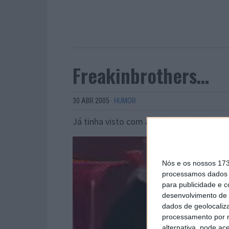
Freakinbrothers…
30 ABR 2005
·
HUMOR
Já tinha visto com as mãos, com a boca,
Nós e os nossos 17
processamos dados p
para publicidade e 
desenvolvimento de 
dados de geolocaliza
processamento por n
alternativa, pode ac