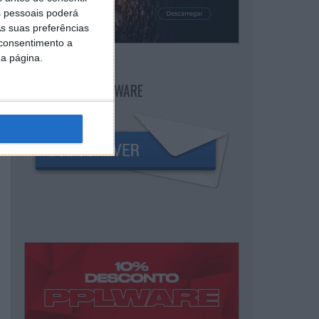
 pessoais poderá
s suas preferências
 consentimento a
da página.
NEWSLETTER PPLWARE