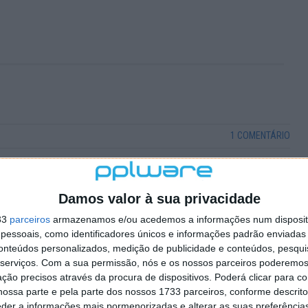
1 COMENTÁRIO
 com os pés… com os tim tins ainda não.
Damos valor à sua privacidade
33
parceiros
armazenamos e/ou acedemos a informações num dispositi
essoais, como identificadores únicos e informações padrão enviadas 
conteúdos personalizados, medição de publicidade e conteúdos, pesqui
serviços.
Com a sua permissão, nós e os nossos parceiros poderemos 
ção precisos através da procura de dispositivos. Poderá clicar para co
ossa parte e pela parte dos nossos 1733 parceiros, conforme descrit
eder a informações mais pormenorizadas e alterar as suas preferência