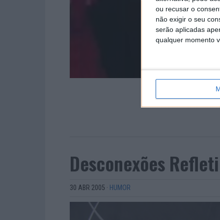
ou recusar o consen
não exigir o seu co
serão aplicadas apen
qualquer momento vol
M
Desconexões Reflet
30 ABR 2005
·
HUMOR