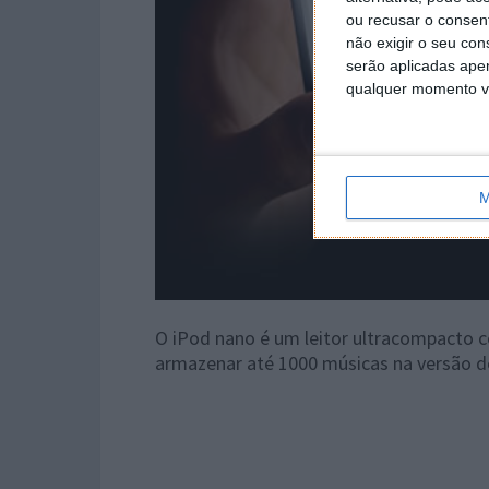
ou recusar o consen
não exigir o seu co
serão aplicadas apen
qualquer momento vol
M
O iPod nano é um leitor ultracompacto
armazenar até 1000 músicas na versão d