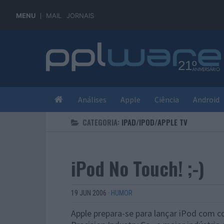
MENU
MAIL
JORNAIS
Análises
Apple
Ciência
Android
CATEGORIA:
IPAD/IPOD/APPLE TV
iPod No Touch! ;-)
19 JUN 2006
·
HUMOR
Apple prepara-se para lançar iPod com c