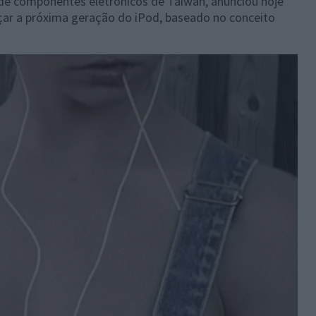
a de componentes eletrónicos de Taiwan, anunciou hoje
çar a próxima geração do iPod, baseado no conceito