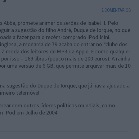
2 COMENTÁRIOS
 Abba, promete animar os serões de Isabel II. Pelo
seguir a sugestão do filho André, Duque de Iorque, no que
loads a fazer para o recém-comprado iPod Mini.
nglesa, a monarca de 79 acaba de entrar no “clube dos
 à moda dos leitores de MP3 da Apple. E como qualquer
por isso – 169 libras (pouco mais de 200 euros). A rainha
por uma versão de 6 GB, que permite arquivar mais de 10
ma sugestão do Duque de Iorque, que já havia ajudado a
imeiro telemóvel.
brear com outros líderes políticos mundiais, como
m iPod em Julho de 2004.