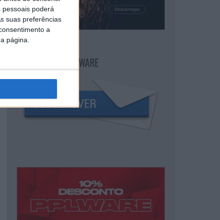
 pessoais poderá
s suas preferências
 consentimento a
da página.
NEWSLETTER PPLWARE