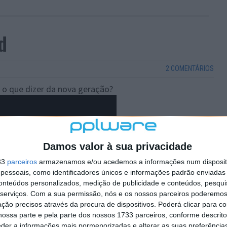
d
2 COMENTÁRIOS
, o que dizer da nova geração?
Damos valor à sua privacidade
33
parceiros
armazenamos e/ou acedemos a informações num dispositi
essoais, como identificadores únicos e informações padrão enviadas 
conteúdos personalizados, medição de publicidade e conteúdos, pesqui
serviços.
Com a sua permissão, nós e os nossos parceiros poderemos 
ção precisos através da procura de dispositivos. Poderá clicar para co
ossa parte e pela parte dos nossos 1733 parceiros, conforme descrit
eder a informações mais pormenorizadas e alterar as suas preferência