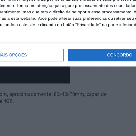
timento.
Tenha em atenção que algum processamento dos seus dados
nsentimento, mas que tem o direito de se opor a esse processamento. A
as a este website. Você pode alterar suas preferências ou retirar seu
tando a este site e clicando no botão "Privacidade" na parte inferior 
AIS OPÇÕES
CONCORDO
 com, aproximadamente, 89x40x70mm, capaz de
e 4GB.