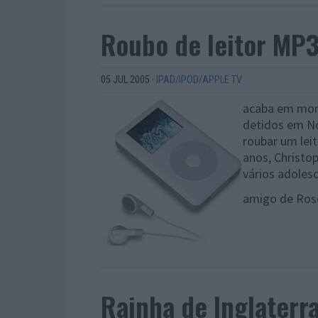
Roubo de leitor MP
05 JUL 2005
·
IPAD/IPOD/APPLE TV
acaba em mor
detidos em No
roubar um lei
anos, Christo
vários adoles
amigo de Ros
Rainha de Inglaterr