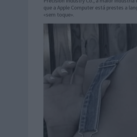
Precision Industry Co., a maior indústri
que a Apple Computer está prestes a lan
«sem toque».