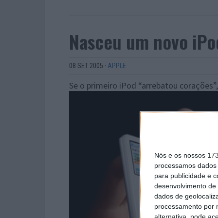
Nasceu um novo iPo
08 SET 2005
·
APPLE
Se o primeiro iPod “arrebatou corações”
Nós e os nossos 17
processamos dados p
para publicidade e 
desenvolvimento de 
dados de geolocaliza
processamento por n
alternativa, pode ac