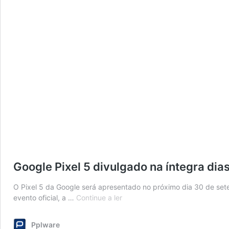
Google Pixel 5 divulgado na íntegra dia
O Pixel 5 da Google será apresentado no próximo dia 30 de se
Google
evento oficial, a …
Continue a ler
Pixel
5
Pplware