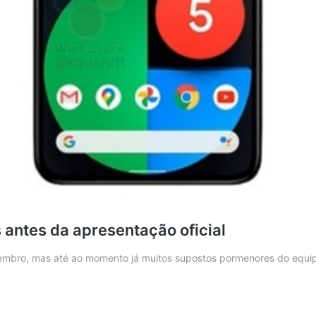
s antes da apresentação oficial
tembro, mas até ao momento já muitos supostos pormenores do equi