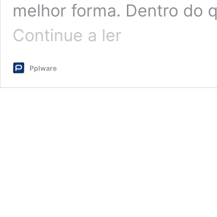
melhor forma. Dentro do 
Chegou
Continue a ler
o
BlackArch
Linux
Pplware
2019.09.1!
Se
não
domina
é
melhor
não
usar