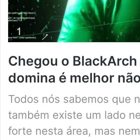
Chegou o BlackArch 
domina é melhor não
Todos nós sabemos que n
também existe um lado ne
forte nesta área, mas ne