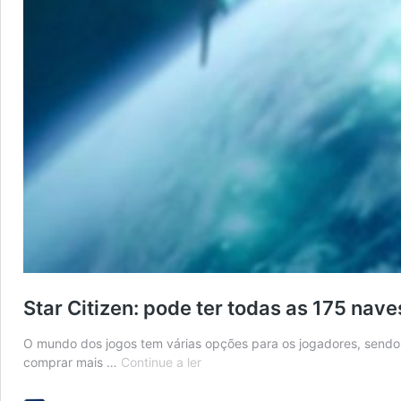
Star Citizen: pode ter todas as 175 nav
O mundo dos jogos tem várias opções para os jogadores, sendo 
Star
comprar mais …
Continue a ler
Citizen:
pode