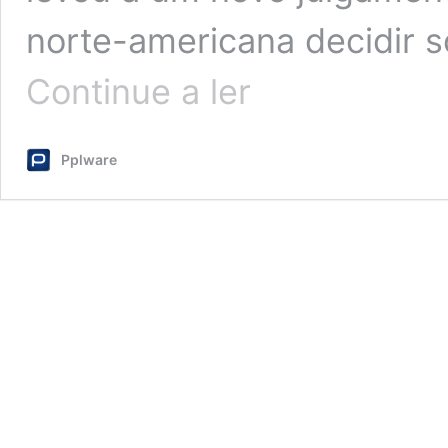
norte-americana decidir s
Depois
Continue a ler
da
OpenAI,
Perplexity
Pplware
e
Yahoo
também
estão
interessadas
em
comprar
o
Chrome