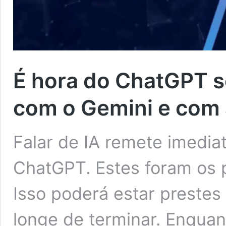
É hora do ChatGPT s
com o Gemini e com
Falar de IA remete imedia
ChatGPT. Estes foram os 
Isso poderá estar prestes 
longe de terminar. Enqua