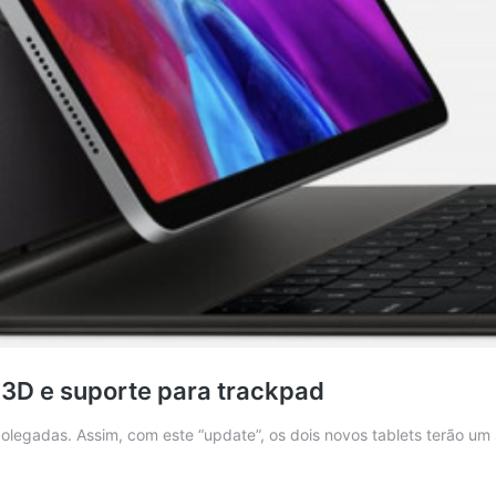
 3D e suporte para trackpad
polegadas. Assim, com este “update”, os dois novos tablets terão u