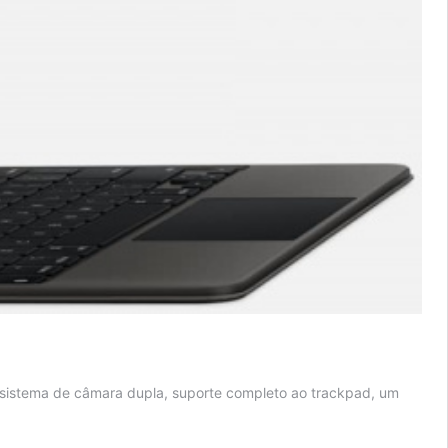
m sistema de câmara dupla, suporte completo ao trackpad, um