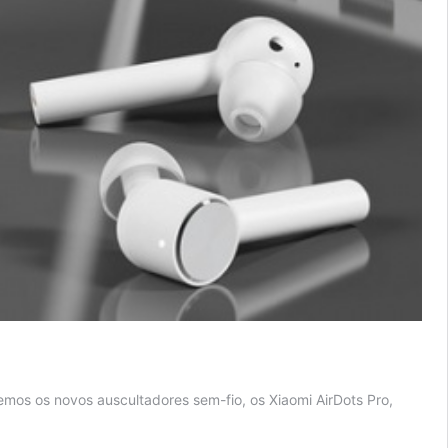
mos os novos auscultadores sem-fio, os Xiaomi AirDots Pro,