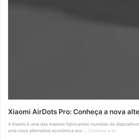
Xiaomi AirDots Pro: Conheça a nova alt
A Xiaomi é uma das maiores fabricantes mundiais de dispositiv
Xiaomi
uma nova alternativa económica aos …
Continue a ler
AirDots