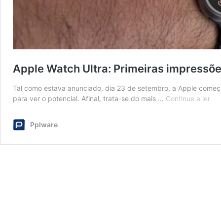
Apple Watch Ultra: Primeiras impressõ
Tal como estava anunciado, dia 23 de setembro, a Apple começa
App
para ver o potencial. Afinal, trata-se do mais …
Continue a ler
Wa
Ult
Pplware
Pri
imp
Ppl