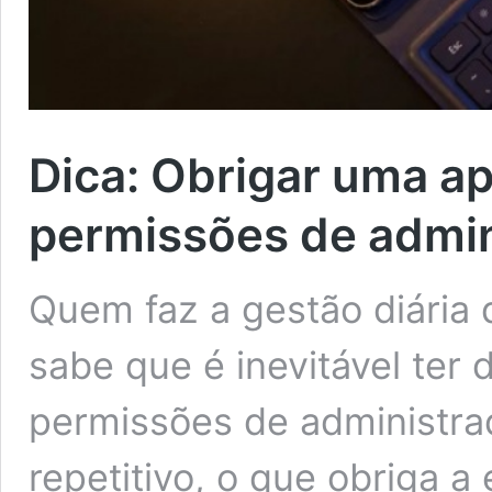
Dica: Obrigar uma ap
permissões de admi
Quem faz a gestão diári
sabe que é inevitável ter
permissões de administra
repetitivo, o que obriga 