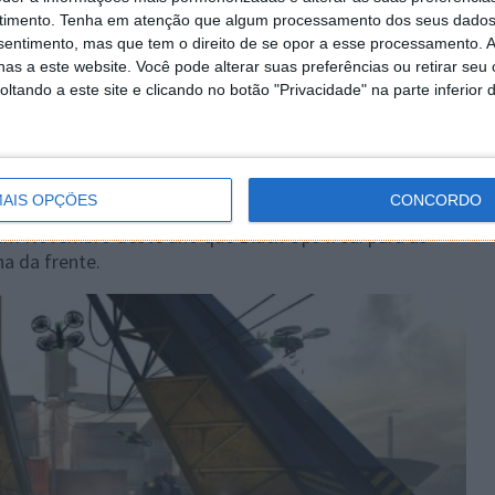
uecer o Inverno!
timento.
Tenha em atenção que algum processamento dos seus dados
nsentimento, mas que tem o direito de se opor a esse processamento. A
as a este website. Você pode alterar suas preferências ou retirar seu
tando a este site e clicando no botão "Privacidade" na parte inferior 
14 COMENTÁRIOS
s, desenvolvido pela Treyarch (que o Pplware teve a
oldados virtuais de todo o Mundo podem começar a
AIS OPÇÕES
CONCORDO
 em Novembro deste ano que Black Ops II sai para as
ha da frente.