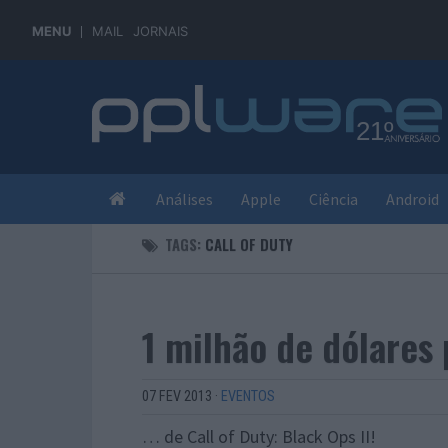
MENU
MAIL
JORNAIS
Análises
Apple
Ciência
Android
TAGS:
CALL OF DUTY
1 milhão de dólares
07 FEV 2013
·
EVENTOS
… de Call of Duty: Black Ops II!