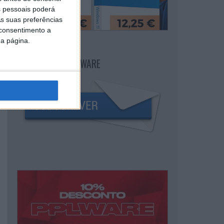
 pessoais poderá
s suas preferências
 consentimento a
da página.
NEWSLETTER PPLWARE