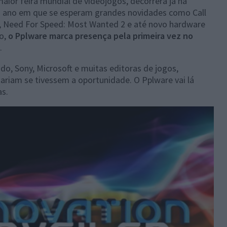
maior feira mundial de videojogos, decorrerá já na
m ano em que se esperam grandes novidades como Call
II, Need For Speed: Most Wanted 2 e até novo hardware
o,
o Pplware marca presença pela primeira vez no
.
, Sony, Microsoft e muitas editoras de jogos,
ariam se tivessem a oportunidade. O Pplware vai lá
as.