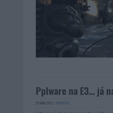
Pplware na E3… já n
29 MAI 2012
·
EVENTOS