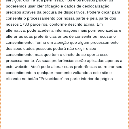
empresas e junto dos utilizadores. Assim, criou um
poderemos usar identificação e dados de geolocalização
serviço de email e outro de calendário, para suprir as
precisos através da procura de dispositivos. Poderá clicar para
consentir o processamento por nossa parte e pela parte dos
necessidades que muitos têm atualmente.
nossos 1733 parceiros, conforme descrito acima. Em
alternativa, pode aceder a informações mais pormenorizadas e
alterar as suas preferências antes de consentir ou recusar o
consentimento.
Tenha em atenção que algum processamento
dos seus dados pessoais poderá não exigir o seu
consentimento, mas que tem o direito de se opor a esse
processamento. As suas preferências serão aplicadas apenas a
este website. Você pode alterar suas preferências ou retirar seu
consentimento a qualquer momento voltando a este site e
clicando no botão "Privacidade" na parte inferior da página.
Para além da integração com reuniões e outros
serviços da própria Zoom, este oferece 15GB ou
100GB por utilizador, dependendo do plano
escolhido. Claro que no caso do calendário todas as