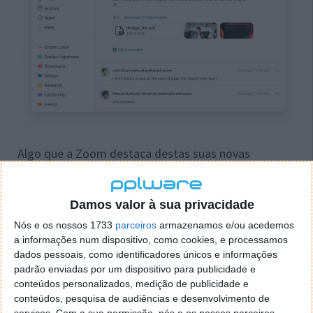
Algo que a Zoom destaca destas suas novas
ferramentas é a possibilidade de usarem serviços de
terceiros. Assim, tanto o cliente de email como o
calendário podem ser ligados a outros serviços,
Damos valor à sua privacidade
podendo depois integrar-se também com o que a
Nós e os nossos 1733
parceiros
armazenamos e/ou acedemos
Zoom já oferece nas suas plataformas.
a informações num dispositivo, como cookies, e processamos
dados pessoais, como identificadores únicos e informações
A Zoom também traz um novo serviço
padrão enviadas por um dispositivo para publicidade e
conteúdos personalizados, medição de publicidade e
Além destas novidades, a Zoom deu também mais
conteúdos, pesquisa de audiências e desenvolvimento de
um passo para ter uma presença ainda maior nas
serviços.
Com a sua permissão, nós e os nossos parceiros