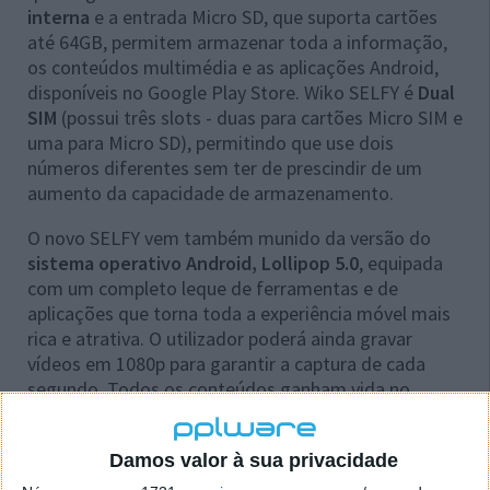
interna
e a entrada Micro SD, que suporta cartões
até 64GB, permitem armazenar toda a informação,
os conteúdos multimédia e as aplicações Android,
disponíveis no Google Play Store. Wiko SELFY é
Dual
SIM
(possui três slots - duas para cartões Micro SIM e
uma para Micro SD), permitindo que use dois
números diferentes sem ter de prescindir de um
aumento da capacidade de armazenamento.
O novo SELFY vem também munido da versão do
sistema operativo Android, Lollipop 5.0
, equipada
com um completo leque de ferramentas e de
aplicações que torna toda a experiência móvel mais
rica e atrativa. O utilizador poderá ainda gravar
vídeos em 1080p para garantir a captura de cada
segundo. Todos os conteúdos ganham vida no
fantástico ecrã AMOLED de 4,8 polegadas, que exibe
uma resolução HD (1280x720 píxeis) e 16 milhões de
Damos valor à sua privacidade
cores, e oferece imagens detalhadas e vibrantes.