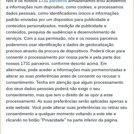
Nós e os nossos 1731
parceiros
armazenamos e/ou acedemos
Relativamente às comunicações móveis de voz e
a informações num dispositivo, como cookies, e processamos
dados, juntam-se as
tecnologias WiFi 802.11 b/g/n e
dados pessoais, como identificadores únicos e informações
Bluetooth
, para emparelhamento com
padrão enviadas por um dispositivo para publicidade e
equipamentos compatíveis, como kits de alta voz ou
conteúdos personalizados, medição de publicidade e
colunas de som wireless.
conteúdos, pesquisa de audiências e desenvolvimento de
serviços.
Com a sua permissão, nós e os nossos parceiros
O novo Wiko SELFY vai estar
disponível a partir de 17
poderemos usar identificação e dados de geolocalização
precisos através da procura de dispositivos. Poderá clicar para
de julho
a um
preço recomendado de 199 euros
.
consentir o processamento por nossa parte e pela parte dos
nossos 1731 parceiros, conforme descrito acima. Em
alternativa, pode aceder a informações mais pormenorizadas e
alterar as suas preferências antes de consentir ou recusar o
Este artigo tem mais de um ano
consentimento.
Tenha em atenção que algum processamento
dos seus dados pessoais poderá não exigir o seu
consentimento, mas que tem o direito de se opor a esse
processamento. As suas preferências serão aplicadas apenas a
Acompanhe o Pplware no Google Notícias
este website. Você pode alterar suas preferências ou retirar seu
consentimento a qualquer momento voltando a este site e
clicando no botão "Privacidade" na parte inferior da página.
Proponha uma correção, faça uma sugestão