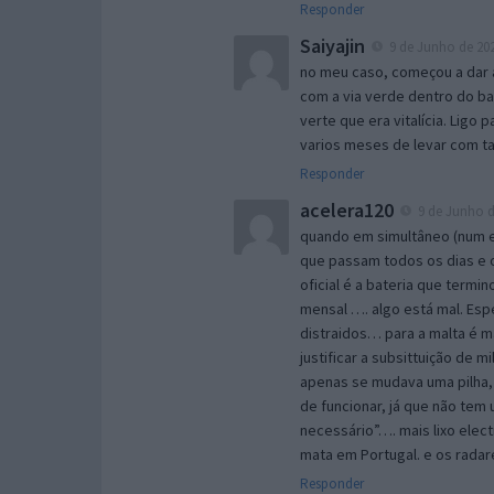
Responder
Saiyajin
9 de Junho de 202
no meu caso, começou a dar a
com a via verde dentro do ba
verte que era vitalícia. Ligo
varios meses de levar com tan
Responder
acelera120
9 de Junho d
quando em simultâneo (num e
que passam todos os dias e 
oficial é a bateria que termi
mensal …. algo está mal. Esp
distraidos… para a malta é 
justificar a subsittuição de
apenas se mudava uma pilha, 
de funcionar, já que não tem
necessário”…. mais lixo elec
mata em Portugal. e os radar
Responder