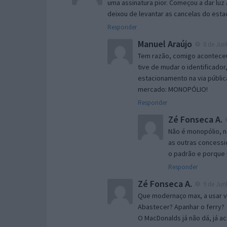
uma assinatura pior. Começou a dar l
deixou de levantar as cancelas do estaci
Responder
Manuel Araújo
8 de Jun
Tem razão, comigo acontece
tive de mudar o identificador
estacionamento na via públic
mercado: MONOPÓLIO!
Responder
Zé Fonseca A.
Não é monopólio, 
as outras concessi
o padrão e porque
Responder
Zé Fonseca A.
9 de Jun
Que modernaço max, a usar via
Abastecer? Apanhar o ferry?
O MacDonalds já não dá, já a