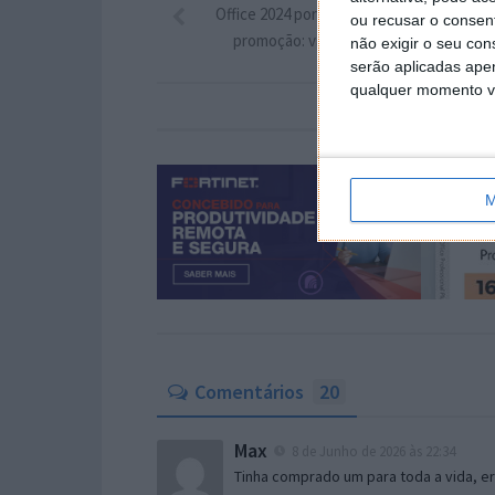
Office 2024 por 11,33€ e Windows 11 Pro
ou recusar o consen
promoção: vale a pena atualizar agora
não exigir o seu co
serão aplicadas apen
qualquer momento vol
M
Comentários
20
Max
8 de Junho de 2026 às 22:34
Tinha comprado um para toda a vida, e