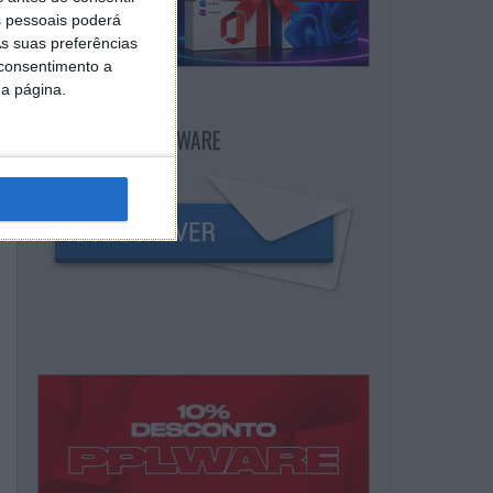
 pessoais poderá
s suas preferências
 consentimento a
da página.
NEWSLETTER PPLWARE