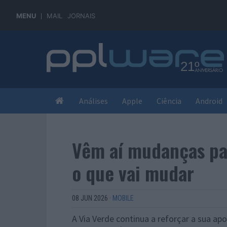
MENU
MAIL
JORNAIS
Análises
Apple
Ciência
Android
Vêm aí mudanças par
o que vai mudar
08 JUN 2026
·
MOBILE
A Via Verde continua a reforçar a sua apo