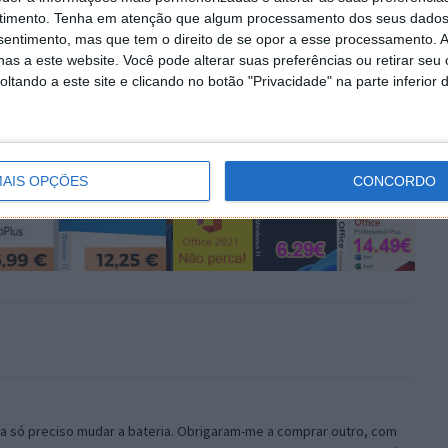
 em
WWDC 2026: Recorde tudo o que a Apple
timento.
Tenha em atenção que algum processamento dos seus dados
?
apresentou
nsentimento, mas que tem o direito de se opor a esse processamento. A
as a este website. Você pode alterar suas preferências ou retirar seu
tando a este site e clicando no botão "Privacidade" na parte inferior 
AIS OPÇÕES
CONCORDO
ra só preciso mudar a bateria. Obrigaram-me a comprar outro, com