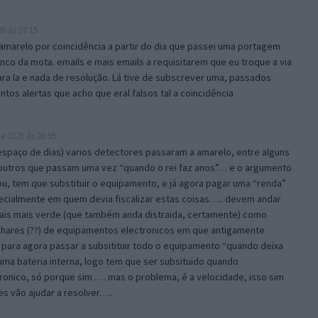
6 às 07:15
marelo por coincidência a partir do dia que passei uma portagem
nco da mota. emails e mais emails a requisitarem que eu troque a via
 para la e nada de resolução. Lá tive de subscrever uma, passados
tos alertas que acho que eral falsos tal a coincidência
e 2026 às 08:55
spaço de dias) varios detectores passaram a amarelo, entre alguns
outros que passam uma vez “quando o rei faz anos”… e o argumento
nou, tem que substituir o equipamento, e já agora pagar uma “renda”
ecialmente em quem devia fiscalizar estas coisas….. devem andar
mais mais verde (que também anda distraida, certamente) como
 milhares (??) de equipamentos electronicos em que antigamente
para agora passar a subsitituir todo o equipamento “quando deixa
 uma bateria interna, logo tem que ser subsituido quando
tronico, só porque sim …. mas o problema, é a velocidade, isso sim
es vão ajudar a resolver…..