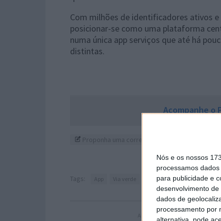
Com milhões de identificadores ativos e
posicionar-se como uma plataforma cent
numa única app serviços que até há pouc
distintas.
Acompanhe o P
Proponha uma correção, faça uma sugestão
Nós e os nossos 17
processamos dados p
Tags:
para publicidade e 
App
Via verde
desenvolvimento de 
dados de geolocaliza
processamento por n
ARTIGO ANTERIOR
alternativa, pode ac