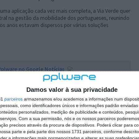
 uma aplicação cada vez mais completa, a Via Verde quer
ral na gestão da mobilidade dos portugueses, reunindo
os anos estavam dispersos por várias soluções
plware no Google Notícias
Autor:
Pedro Pinto
Damos valor à sua privacidade
31
parceiros
armazenamos e/ou acedemos a informações num dispositi
essoais, como identificadores únicos e informações padrão enviadas 
conteúdos personalizados, medição de publicidade e conteúdos, pesqui
serviços.
Com a sua permissão, nós e os nossos parceiros poderemos 
ção precisos através da procura de dispositivos. Poderá clicar para co
ossa parte e pela parte dos nossos 1731 parceiros, conforme descrit
PRÓXIMO ARTIGO
eder a informações mais pormenorizadas e alterar as suas preferência