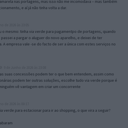
uz amarela nas portagens, mas isso não me incomodava – mas também
onamento, e aí já não tinha volta a dar.
ho de 2026 às 23:05
u o mesmo: tinha via verde para pagamentpo de portagens, quando
, passei a pargar o aluguer do novo aparelho, e deixei de ter
a. A empresa vale -se do facto de ser a única com estes serviços no
9 de Junho de 2026 às 23:08
nas suas concessões podem ter o que bem entendem, assim como
onárias podem ter outras soluções, escolhe tudo via verde porque é
 ninguém vê vantagem em criar um concorrente
ho de 2026 às 00:17
 verde para estacionar para ir ao shopping, o que vira a seguir?
cabaram