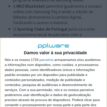
A
MEO Blueticket
permitirá igualmente a compra
online com Samsung Pay e ainda a adição de
bilhetes diretamente à carteira digital,
facilitando o acesso a eventos.
O
Sporting Clube de Portugal
junta-se a este
ecossistema inicial de parceiros com a
integração dos bilhetes de época e cartão de
sócio, possibilitando aos seus adeptos não só
pagamentos online, como o acesso aos jogos no
Damos valor à sua privacidade
Estádio e Pavilhão de forma mais simples e
Nós e os nossos 1733
parceiros
armazenamos e/ou acedemos
prática.
a informações num dispositivo, como cookies, e processamos
O Sporting Clube de Portugal torna se uma
dados pessoais, como identificadores únicos e informações
referência global para a Samsung Electronics,
padrão enviadas por um dispositivo para publicidade e
por ser o primeiro clube do mundo a integrar
conteúdos personalizados, medição de publicidade e
a entrada no estádio com a Samsung Wallet.
conteúdos, pesquisa de audiências e desenvolvimento de
As colaborações com a
Altice Pay, Easypay e
serviços.
Com a sua permissão, nós e os nossos parceiros
poderemos usar identificação e dados de geolocalização
Paybyrd
irão permitir pagamentos online a todos
precisos através da procura de dispositivos. Poderá clicar para
os seus clientes que pretendam ativar a Samsung
consentir o processamento por nossa parte e pela parte dos
Pay como forma de pagamento nas suas