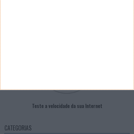
PUB
VELOCÍMETRO PPLWARE
Teste a velocidade da sua Internet
CATEGORIAS