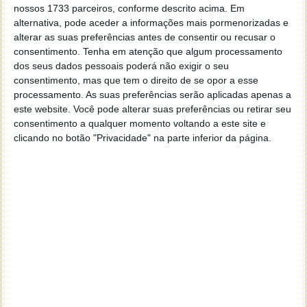
nossos 1733 parceiros, conforme descrito acima. Em
plataformas.
alternativa, pode aceder a informações mais pormenorizadas e
alterar as suas preferências antes de consentir ou recusar o
A Samsung Wallet utiliza a plataforma de segurança
consentimento.
Tenha em atenção que algum processamento
Samsung Knox para garantir que toda a informação
dos seus dados pessoais poderá não exigir o seu
do utilizador está armazenada no equipamento de
consentimento, mas que tem o direito de se opor a esse
forma segura e inacessível a terceiros, fazendo uso
processamento. As suas preferências serão aplicadas apenas a
de encriptação ponto a ponto e verificação
este website. Você pode alterar suas preferências ou retirar seu
biométrica para as suas transações.
consentimento a qualquer momento voltando a este site e
clicando no botão "Privacidade" na parte inferior da página.
Até ao final ano, estas funções vão estar disponíveis
nos Samsung Galaxy Watch, expandindo esta
conveniência para os
wearables
.
Como utilizar a Samsung Wallet
Para utilizar a Samsung Wallet, num smartphone
Galaxy, é necessário instalar a
aplicação Wallet
.