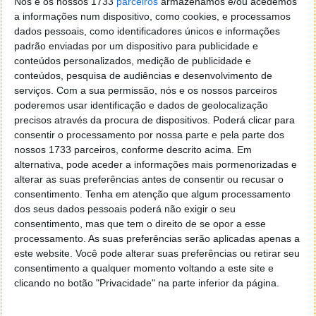
Nós e os nossos 1733
parceiros
armazenamos e/ou acedemos
Afinal, o mesmo estudo concluiu que o aumento do
a informações num dispositivo, como cookies, e processamos
tempo de utilização dos ecrãs tem impacto na saúde
dados pessoais, como identificadores únicos e informações
mental dos estudantes, bem como no seu
padrão enviadas por um dispositivo para publicidade e
comportamento na sala de aula, nos níveis de
conteúdos personalizados, medição de publicidade e
atividade física e nos ciclos de sono.
conteúdos, pesquisa de audiências e desenvolvimento de
serviços.
Com a sua permissão, nós e os nossos parceiros
poderemos usar identificação e dados de geolocalização
precisos através da procura de dispositivos. Poderá clicar para
consentir o processamento por nossa parte e pela parte dos
Este artigo tem mais de um ano
nossos 1733 parceiros, conforme descrito acima. Em
alternativa, pode aceder a informações mais pormenorizadas e
alterar as suas preferências antes de consentir ou recusar o
Acompanhe o Pplware no Google Notícias
consentimento.
Tenha em atenção que algum processamento
dos seus dados pessoais poderá não exigir o seu
consentimento, mas que tem o direito de se opor a esse
Proponha uma correção, faça uma sugestão
processamento. As suas preferências serão aplicadas apenas a
este website. Você pode alterar suas preferências ou retirar seu
consentimento a qualquer momento voltando a este site e
Autor:
Ana Sofia Neto
clicando no botão "Privacidade" na parte inferior da página.