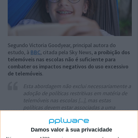
Segundo Victoria Goodyear, principal autora do
estudo, à
BBC
, citada pela Sky News,
a proibição dos
telemóveis nas escolas não é suficiente para
combater os impactos negativos do uso excessivo
de telemóveis
.
Esta abordagem não exclui necessariamente a
adoção de políticas restritivas em matéria de
telemóveis nas escolas [...], mas estas
políticas devem estar associadas a uma
abordagem holística mais ampla da utilização
de telemóveis e redes sociais pelos
adolescentes.
Damos valor à sua privacidade