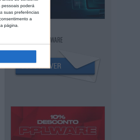
 pessoais poderá
s suas preferências
 consentimento a
da página.
NEWSLETTER PPLWARE