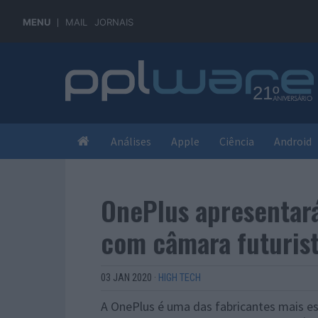
MENU
MAIL
JORNAIS
Análises
Apple
Ciência
Android
OnePlus apresentar
com câmara futurist
03 JAN 2020
·
HIGH TECH
A OnePlus é uma das fabricantes mais es