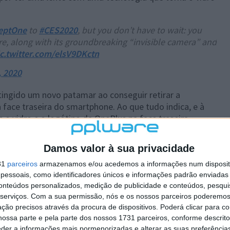
eptOne
to
#CES2020
, but you don’t have to wait: you
ere, along with its groundbreaking “invisible camera” and
ic.twitter.com/elsV9DKctn
, 2020
tingido um novo patamar ao conseguir retirar a
a face traseira do smartphone. Ao que tudo indica, e à
 o vidro e o logótipo da OnePlus na face traseira...
ial por parte da OnePlus! Segundo o
Wired
, a fabricante
Damos valor à sua privacidade
 há algum tempo, mas é improvável que a lance para o
31
parceiros
armazenamos e/ou acedemos a informações num dispositi
essoais, como identificadores únicos e informações padrão enviadas 
cebem mais uma atualização do Android 10
conteúdos personalizados, medição de publicidade e conteúdos, pesqui
serviços.
Com a sua permissão, nós e os nossos parceiros poderemos 
ção precisos através da procura de dispositivos. Poderá clicar para co
ossa parte e pela parte dos nossos 1731 parceiros, conforme descrit
eder a informações mais pormenorizadas e alterar as suas preferência