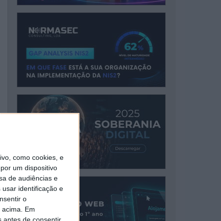
vo, como cookies, e
por um dispositivo
sa de audiências e
usar identificação e
nsentir o
o acima. Em
s antes de consentir