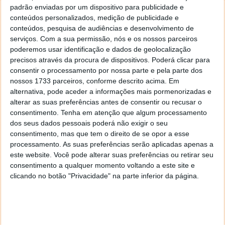
Isto representa um crescimento de 19,7% em relação
padrão enviadas por um dispositivo para publicidade e
ao ano anterior de 111,1 mil milhões de dólares em
conteúdos personalizados, medição de publicidade e
2020. Esta realidade quase que espelha o
conteúdos, pesquisa de audiências e desenvolvimento de
crescimento de 21% em relação ao ano de 2019.
serviços.
Com a sua permissão, nós e os nossos parceiros
poderemos usar identificação e dados de geolocalização
A investigação observa que o crescimento se deve à
precisos através da procura de dispositivos. Poderá clicar para
normalização do mercado após os impactos da
consentir o processamento por nossa parte e pela parte dos
nossos 1733 parceiros, conforme descrito acima. Em
COVID-19 no ano passado, pelo que é plausível
alternativa, pode aceder a informações mais pormenorizadas e
imaginar que os resultados serão ainda melhores em
alterar as suas preferências antes de consentir ou recusar o
2022.
consentimento.
Tenha em atenção que algum processamento
dos seus dados pessoais poderá não exigir o seu
consentimento, mas que tem o direito de se opor a esse
TikTok continua líder nas receitas e tiktokers
processamento. As suas preferências serão aplicadas apenas a
este website. Você pode alterar suas preferências ou retirar seu
cada vez são mais
consentimento a qualquer momento voltando a este site e
clicando no botão "Privacidade" na parte inferior da página.
Sem surpresas, o TikTok é
a melhor aplicação
de
receitas do ano, uma vez que a plataforma de vídeo
atingiu 3 mil milhões de dólares de receitas em junho.