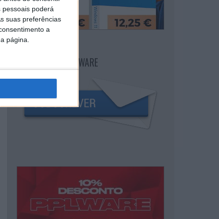
 pessoais poderá
s suas preferências
 consentimento a
da página.
NEWSLETTER PPLWARE