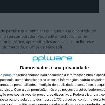
ade permite que tenha em qualquer lugar o controlo de
no seu computador. Pode editar texto, folhas de
tor ortográfico, apresentações ao nível das melhores e
r do mercado, o Office da Microsoft.
uma colecção de aplicações que deve ter sempre nos eu
nunca ficará apeado. Esta suite suporta ficheiros da cloud
s recentes sistemas operativos móveis.
Damos valor à sua privacidade
33
parceiros
armazenamos e/ou acedemos a informações num dispositi
e funcional no seu dispositivo com iOS e Android.
essoais, como identificadores únicos e informações padrão enviadas 
conteúdos personalizados, medição de publicidade e conteúdos, pesqui
serviços.
Com a sua permissão, nós e os nossos parceiros poderemos 
ção precisos através da procura de dispositivos. Poderá clicar para co
ossa parte e pela parte dos nossos 1733 parceiros, conforme descrit
eder a informações mais pormenorizadas e alterar as suas preferência