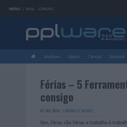
MENU
MAIL
JORNAIS
Análises
Apple
Ciência
Android
Férias – 5 Ferrament
consigo
07 JUL 2016
·
O MUNDO É MOBILE
Sim, férias são férias e trabalho é trab