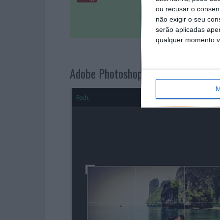
ou recusar o consen
não exigir o seu co
serão aplicadas apen
qualquer momento vol
Adobe Photoshop Express
M