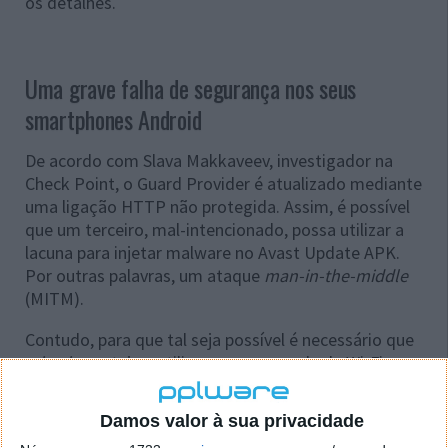
os detalhes.
Uma grave falha de segurança nos seus
smartphones Android
De acordo com Slava Makkaveev, investigador na
Check Point, o Guard Provider é atualizado mediante
uma ligação HTTP não protegida. Assim, é possível
que um terceiro, mal-intencionado, possa utilizar a
lacuna para injetar malware no Avast Update APK.
Por outras palavras, um ataque
man-in-the-middle
(MITM).
Contudo, para que tal seja possível é necessário que
o
hacker
esteja a utilizar a mesma rede de Wi-Fi para
poder perpetrar este ataque. Ainda assim, é um
cenário perfeitamente exequível, bastando, por
Damos valor à sua privacidade
exemplo, estarem ambos a utilizar uma rede pública