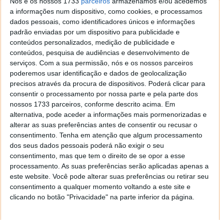
Nós e os nossos 1733
parceiros
armazenamos e/ou acedemos
de Wi-Fi. Seja num café, restaurante, aeroporto, entre
a informações num dispositivo, como cookies, e processamos
outros.
dados pessoais, como identificadores únicos e informações
padrão enviadas por um dispositivo para publicidade e
conteúdos personalizados, medição de publicidade e
conteúdos, pesquisa de audiências e desenvolvimento de
serviços.
Com a sua permissão, nós e os nossos parceiros
poderemos usar identificação e dados de geolocalização
precisos através da procura de dispositivos. Poderá clicar para
consentir o processamento por nossa parte e pela parte dos
nossos 1733 parceiros, conforme descrito acima. Em
alternativa, pode aceder a informações mais pormenorizadas e
alterar as suas preferências antes de consentir ou recusar o
consentimento.
Tenha em atenção que algum processamento
dos seus dados pessoais poderá não exigir o seu
Estabelecido o
modus operandi
mais comum,
consentimento, mas que tem o direito de se opor a esse
importa agora saber como é que esta falha de
processamento. As suas preferências serão aplicadas apenas a
segurança pode ser aproveitada por um terceiro,
este website. Você pode alterar suas preferências ou retirar seu
consentimento a qualquer momento voltando a este site e
mal-intencionado. Por via da regra, um ataque MITM
clicando no botão "Privacidade" na parte inferior da página.
é usado para ouvir aquilo que se passa, neste caso
nos smartphones Android da Xiaomi afetados,