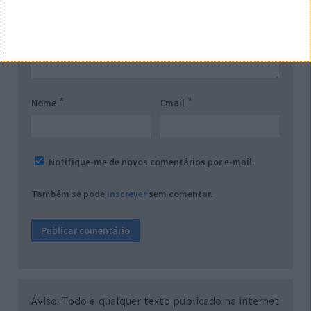
*
*
Nome
Email
Notifique-me de novos comentários por e-mail.
Também se pode
inscrever
sem comentar.
Aviso: Todo e qualquer texto publicado na internet