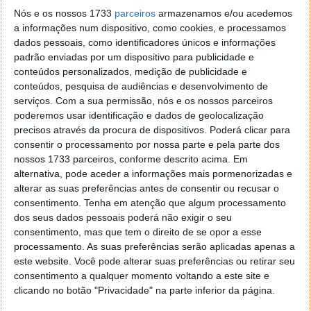
opções. Contam ainda com uma área dedicada ao
Nós e os nossos 1733
parceiros
armazenamos e/ou acedemos
Google Maps e aos pontos principais.
a informações num dispositivo, como cookies, e processamos
dados pessoais, como identificadores únicos e informações
padrão enviadas por um dispositivo para publicidade e
conteúdos personalizados, medição de publicidade e
conteúdos, pesquisa de audiências e desenvolvimento de
serviços.
Com a sua permissão, nós e os nossos parceiros
poderemos usar identificação e dados de geolocalização
precisos através da procura de dispositivos. Poderá clicar para
consentir o processamento por nossa parte e pela parte dos
nossos 1733 parceiros, conforme descrito acima. Em
alternativa, pode aceder a informações mais pormenorizadas e
alterar as suas preferências antes de consentir ou recusar o
consentimento.
Tenha em atenção que algum processamento
Tudo está já acessível no iPhone
dos seus dados pessoais poderá não exigir o seu
consentimento, mas que tem o direito de se opor a esse
processamento. As suas preferências serão aplicadas apenas a
Para aproveitar tudo o que estes widgets da Google
este website. Você pode alterar suas preferências ou retirar seu
oferecem, basta aceder à personalização do ecrã de
consentimento a qualquer momento voltando a este site e
bloqueio. Estes vão surgir de forma natural e estar
clicando no botão "Privacidade" na parte inferior da página.
de imediato presentes para os utilizadores