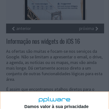
anterior
próxima
Informação nos widgets do iOS 16
As ofertas são muitas e focam-se nos serviços da
Google. Não se limitam a apresentar o email, o drive,
a agenda, as notícias ou os mapas, mas vão ainda
mais longe. Dá certamente acesso direto a um
conjunto de outras funcionalidades lógicas para esta
área.
É assim que encontramos atalhos diretos para o
Chrome ou para o YouTube Music e a sua gestão
simples. O serviço base, o YouTube, tem também o
seu widget onde podem ver as subscrições e outras
Damos valor à sua privacidade