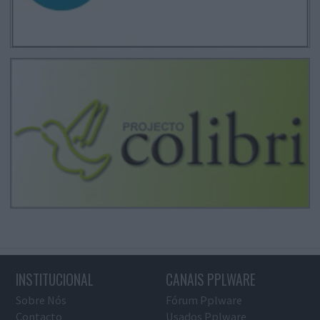
INSTITUCIONAL
CANAIS PPLWARE
Sobre Nós
Fórum Pplware
Contacto
Usados Pplware