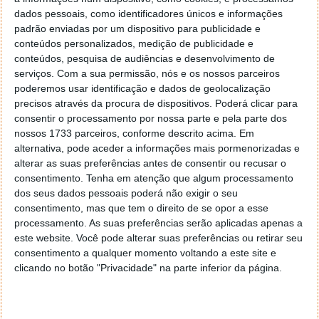
vídeos armazenados na galeria,
bem como
dados pessoais, como identificadores únicos e informações
conteúdos reproduzidos em aplicações de
padrão enviadas por um dispositivo para publicidade e
terceiros
.
conteúdos personalizados, medição de publicidade e
conteúdos, pesquisa de audiências e desenvolvimento de
Segundo a Apple, as legendas serão geradas
serviços.
Com a sua permissão, nós e os nossos parceiros
localmente para garantir a privacidade dos
poderemos usar identificação e dados de geolocalização
utilizadores. O sistema irá ativar automaticamente
precisos através da procura de dispositivos. Poderá clicar para
as legendas em vídeos que não disponham dessa
consentir o processamento por nossa parte e pela parte dos
opção, estando disponível não só no iPhone,
mas
nossos 1733 parceiros, conforme descrito acima. Em
também no iPad, Mac, Apple TV e Vision Pro
.
alternativa, pode aceder a informações mais pormenorizadas e
alterar as suas preferências antes de consentir ou recusar o
consentimento.
Tenha em atenção que algum processamento
dos seus dados pessoais poderá não exigir o seu
consentimento, mas que tem o direito de se opor a esse
processamento. As suas preferências serão aplicadas apenas a
este website. Você pode alterar suas preferências ou retirar seu
consentimento a qualquer momento voltando a este site e
clicando no botão "Privacidade" na parte inferior da página.