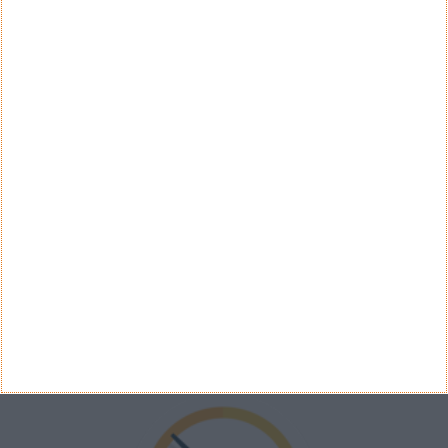
QUESTÃO SEMANAL
Concorda com a renovação das notas de euro?
Sim
Não
Ver Resultados
Arquivo de Questões
PUB
VELOCÍMETRO PPLWARE