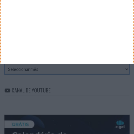
Teste a velocidade da sua Internet
CATEGORIAS
Categorias
ARQUIVO
Arquivo
CANAL DE YOUTUBE