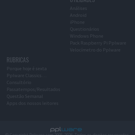
Análises
Android
iPhone
Questionários
Windows Phone
Pack Raspberry Pi Pplware
Velocímetro do Pplware
RUBRICAS
Porque hoje é sexta
Pplware Classics…
Consultório
Passatempos/Resultados
Questão Semanal
Apps dos nossos leitores
© Copyright Pplware.com 2005-2026. Todos os direitos reservados.