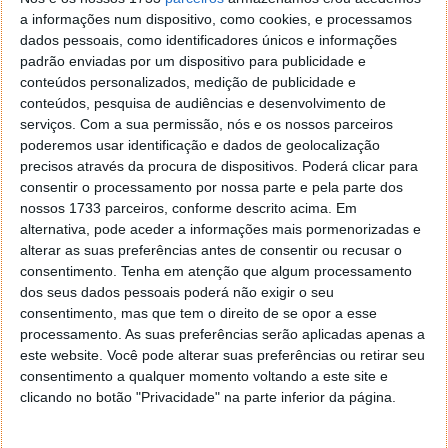
refeições mais apreciadas, além dos restaurantes
a informações num dispositivo, como cookies, e processamos
mais concorridos. Tudo isto através do seu
dados pessoais, como identificadores únicos e informações
dispositivo móvel.
padrão enviadas por um dispositivo para publicidade e
conteúdos personalizados, medição de publicidade e
Já disponível em Android, mas também chegará
conteúdos, pesquisa de audiências e desenvolvimento de
ao iOS
serviços.
Com a sua permissão, nós e os nossos parceiros
poderemos usar identificação e dados de geolocalização
Tudo o que terá a fazer é abrir a aplicação Maps no
precisos através da procura de dispositivos. Poderá clicar para
consentir o processamento por nossa parte e pela parte dos
seu Android e escrever o nome do restaurante
nossos 1733 parceiros, conforme descrito acima. Em
visado. Em seguida encontrará os pratos mais
alternativa, pode aceder a informações mais pormenorizadas e
populares desse estabelecimento no separador vista
alterar as suas preferências antes de consentir ou recusar o
Geral. Se preferir procurar outros restaurantes nas
consentimento.
Tenha em atenção que algum processamento
redondezas também o pode fazer através da mesma
dos seus dados pessoais poderá não exigir o seu
aplicação.
consentimento, mas que tem o direito de se opor a esse
processamento. As suas preferências serão aplicadas apenas a
Importa frisar que este novo serviço só é possível
este website. Você pode alterar suas preferências ou retirar seu
graças às contribuições dos utilizadores. Graças às
consentimento a qualquer momento voltando a este site e
fotografias submetidas, aos comentários, avaliações
clicando no botão "Privacidade" na parte inferior da página.
e dicas publicadas. Portanto, caso também queira
contribuir, da próxima vez que visitar novos