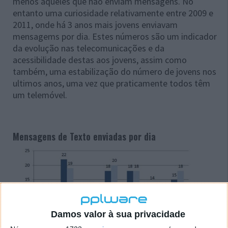
menos aqueles que não enviam mensagens. No
entanto uma curiosidade relativamente entre 2009 e
2011, onde há 3 anos mais jovens enviavam
mensagems por dia. Estes números são um indicador
da evolução nas telecomunicações e da
acessibilidade destas aos jovens, assim como
também, uma estabilização do número de jovens nos
ultimos anos, uma vez que praticamente todos têm
um telemóvel.
Mensagens de Texto enviadas por dia
Damos valor à sua privacidade