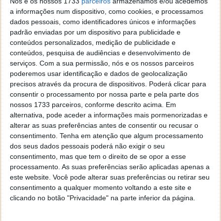
Nós e os nossos 1733
parceiros
armazenamos e/ou acedemos
a informações num dispositivo, como cookies, e processamos
O segundo gráfico representa o número de
dados pessoais, como identificadores únicos e informações
mensagens que os jovens enviam por dia e respectiva
padrão enviadas por um dispositivo para publicidade e
comparação entre o ano de 2009 e 2011. Podemos
conteúdos personalizados, medição de publicidade e
logo verificar que em praticamente todas as
conteúdos, pesquisa de audiências e desenvolvimento de
variáveis, em 2011 se enviaram mais SMS que no ano
serviços.
Com a sua permissão, nós e os nossos parceiros
de 2011.
Muitos jovens enviam de 1 a 10 SMS, mas
poderemos usar identificação e dados de geolocalização
precisos através da procura de dispositivos. Poderá clicar para
um grande número também envia mais de 200 SMS
consentir o processamento por nossa parte e pela parte dos
por dia
. Assim, e segundo os dados da pesquisa, em
nossos 1733 parceiros, conforme descrito acima. Em
2009 a
média de mensagens enviadas pelos jovens
alternativa, pode aceder a informações mais pormenorizadas e
era de 50, tendo aumentado em 2011 pala 60 SMS
alterar as suas preferências antes de consentir ou recusar o
por dia.
consentimento.
Tenha em atenção que algum processamento
dos seus dados pessoais poderá não exigir o seu
consentimento, mas que tem o direito de se opor a esse
processamento. As suas preferências serão aplicadas apenas a
Nº de SMS enviadas/recebidas pelos difrentes
este website. Você pode alterar suas preferências ou retirar seu
grupos
consentimento a qualquer momento voltando a este site e
clicando no botão "Privacidade" na parte inferior da página.