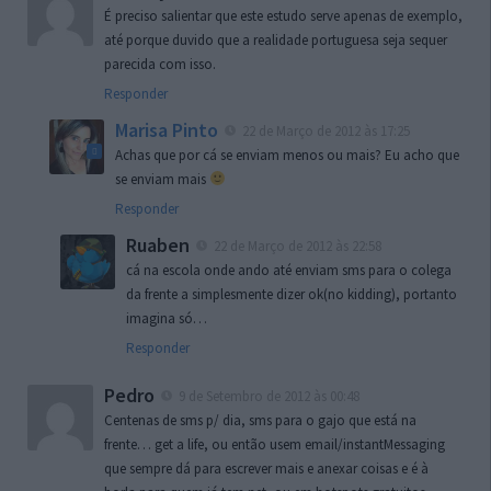
É preciso salientar que este estudo serve apenas de exemplo,
até porque duvido que a realidade portuguesa seja sequer
parecida com isso.
Responder
Marisa Pinto
22 de Março de 2012 às 17:25
Achas que por cá se enviam menos ou mais? Eu acho que
se enviam mais
Responder
Ruaben
22 de Março de 2012 às 22:58
cá na escola onde ando até enviam sms para o colega
da frente a simplesmente dizer ok(no kidding), portanto
imagina só…
Responder
Pedro
9 de Setembro de 2012 às 00:48
Centenas de sms p/ dia, sms para o gajo que está na
frente… get a life, ou então usem email/instantMessaging
que sempre dá para escrever mais e anexar coisas e é à