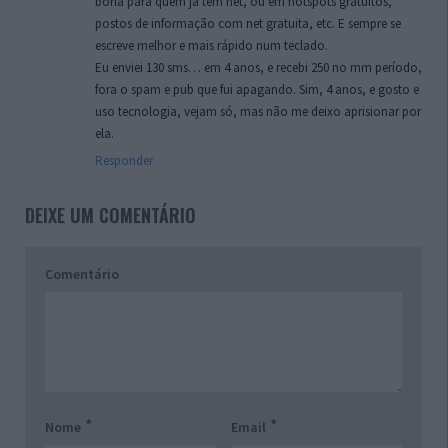
borla para quem já tem net, ou em hotspots gratuitos,
postos de informação com net gratuita, etc. E sempre se
escreve melhor e mais rápido num teclado.
Eu enviei 130 sms… em 4 anos, e recebi 250 no mm período,
fora o spam e pub que fui apagando. Sim, 4 anos, e gosto e
uso tecnologia, vejam só, mas não me deixo aprisionar por
ela.
Responder
DEIXE UM COMENTÁRIO
Comentário
*
*
Nome
Email