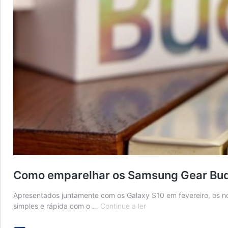
Como emparelhar os Samsung Gear Bu
Apresentados juntamente com os Galaxy S10 em fevereiro, os n
Como
simples e rápida com o …
Continue a ler
emparelhar
os