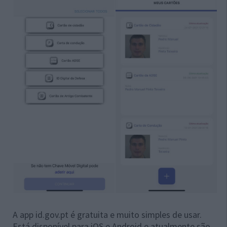
A app id.gov.pt é gratuita e muito simples de usar.
Está disponível para iOS e Android e atualmente são