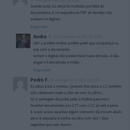
4 de Agosto de 2021 às 15:41
Grande sorte. Eu até já fui multado por falta de
documentos. E na esquadra da PSP do Montijo não
aceitam os digitais.
Responder
Andre
22 de Outubro de 2021 às 12:49
não o podem multar. podem pedir que compareça na
psp com o documento.
se tiver o digital não podem fazer nada de todo. é não
pagar e é descartada a multa
Responder
Pedro F.
4 de Agosto de 2021 às 20:54
Eu estou para o mesmo. Quando lhes dava o CC também
não validavam nada a não ser com os olhos…
Só a vantagem de poder pedir à mulher para me ir
levantar encomendas aos CTT com o CC já vale a pena.
E se por acaso apanhar algum casmurro dá-me um abalo
em ir à esquadra à minha escolha num dos 7 dias
seguintes que nem durmo…