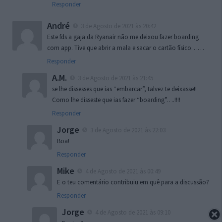
Responder
André
3 de Agosto de 2021 às 20:42
Este fds a gaja da Ryanair não me deixou fazer boarding
com app. Tive que abrir a mala e sacar o cartão físico……
Responder
A.M.
3 de Agosto de 2021 às 21:45
se lhe dissesses que ias “embarcar”, talvez te deixasse!!
Como lhe disseste que ias fazer “boarding”….!!!!
Responder
Jorge
3 de Agosto de 2021 às 22:03
Boa!
Responder
Mike
4 de Agosto de 2021 às 00:49
E o teu comentário contribuiu em quê para a discussão?
Responder
Jorge
4 de Agosto de 2021 às 09:10