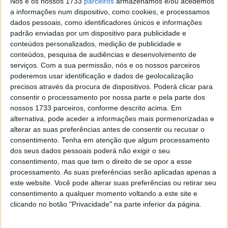
Nós e os nossos 1733
parceiros
armazenamos e/ou acedemos
a informações num dispositivo, como cookies, e processamos
dados pessoais, como identificadores únicos e informações
padrão enviadas por um dispositivo para publicidade e
conteúdos personalizados, medição de publicidade e
conteúdos, pesquisa de audiências e desenvolvimento de
Além desta app, a AMA - Agência para a
serviços.
Com a sua permissão, nós e os nossos parceiros
Modernização Administrativa, I.P, disponibiliza outras
poderemos usar identificação e dados de geolocalização
precisos através da procura de dispositivos. Poderá clicar para
apps bastante interessantes como a
consentir o processamento por nossa parte e pela parte dos
app
MyADSE
,
MySNS
,
Autenticação Gov,
entre
nossos 1733 parceiros, conforme descrito acima. Em
outras.
alternativa, pode aceder a informações mais pormenorizadas e
alterar as suas preferências antes de consentir ou recusar o
A Comissão Nacional de Proteção Dados (CNPD)
consentimento.
Tenha em atenção que algum processamento
considerou recentemente que se adotem medidas
dos seus dados pessoais poderá não exigir o seu
que "salvaguardem os direitos fundamentais dos
consentimento, mas que tem o direito de se opor a esse
cidadãos” e previnam o risco de “usurpação de
processamento. As suas preferências serão aplicadas apenas a
identidade”. Pode saber mais
aqui
.
este website. Você pode alterar suas preferências ou retirar seu
consentimento a qualquer momento voltando a este site e
clicando no botão "Privacidade" na parte inferior da página.