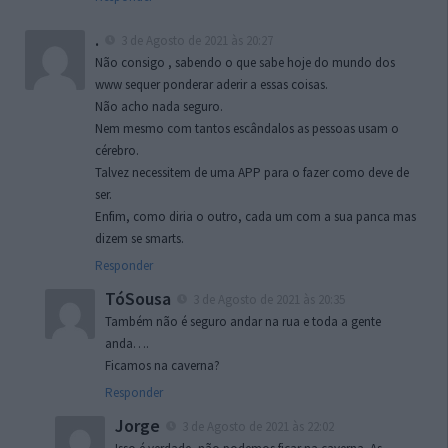
.
3 de Agosto de 2021 às 20:27
Não consigo , sabendo o que sabe hoje do mundo dos
www sequer ponderar aderir a essas coisas.
Não acho nada seguro.
Nem mesmo com tantos escândalos as pessoas usam o
cérebro.
Talvez necessitem de uma APP para o fazer como deve de
ser.
Enfim, como diria o outro, cada um com a sua panca mas
dizem se smarts.
Responder
TóSousa
3 de Agosto de 2021 às 20:35
Também não é seguro andar na rua e toda a gente
anda….
Ficamos na caverna?
Responder
Jorge
3 de Agosto de 2021 às 22:02