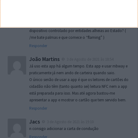
Correto… E o governo garante a protecção da app? É que
é porreiro ter um malwarezito dentro do telemóvel que é
daqueles que não se detectam pelos produtos de antivirus
no mercado e ainda queremos por a vida digital num
dispositivo controlado por entidades alheias ao Estado? (
/me bate palmas e que comece o “flaming” )
Responder
João Martins
3 de Agosto de 2021 às 18:54
Já uso esta app há algum tempo. Esta app e usar mbway e
praticamente já nem ando de carteira quando saio.
O único senão de usar a app é que os leitores de cartões do
cidadão não têm (tanto quanto sei) leitura NFC nem a app
está preparada para isso. Mas até agora bastou-me
apresentar a app e mostrar o cartão que tem servido bem.
Responder
Jacs
3 de Agosto de 2021 às 19:10
n consigo adicionar a carta de condução
Responder