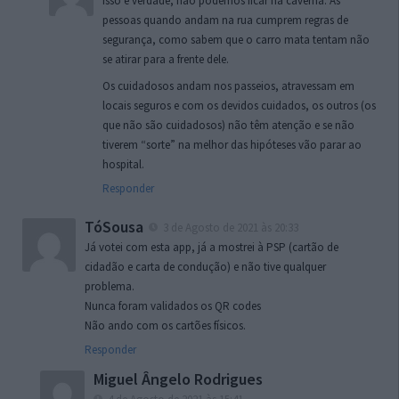
Isso é verdade, não podemos ficar na caverna. As
pessoas quando andam na rua cumprem regras de
segurança, como sabem que o carro mata tentam não
se atirar para a frente dele.
Os cuidadosos andam nos passeios, atravessam em
locais seguros e com os devidos cuidados, os outros (os
que não são cuidadosos) não têm atenção e se não
tiverem “sorte” na melhor das hipóteses vão parar ao
hospital.
Responder
TóSousa
3 de Agosto de 2021 às 20:33
Já votei com esta app, já a mostrei à PSP (cartão de
cidadão e carta de condução) e não tive qualquer
problema.
Nunca foram validados os QR codes
Não ando com os cartões físicos.
Responder
Miguel Ângelo Rodrigues