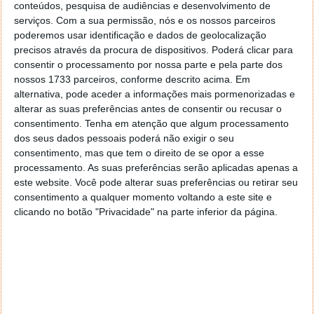
para atacar o mercado dos sensores CMOS
conteúdos, pesquisa de audiências e desenvolvimento de
serviços.
Com a sua permissão, nós e os nossos parceiros
poderemos usar identificação e dados de geolocalização
A entrar já em comercialização na primeira metade
precisos através da procura de dispositivos. Poderá clicar para
do ano de 2020, a Black Pearl contará com quatro
consentir o processamento por nossa parte e pela parte dos
sensores. Todos terão pixeis de 1
µm
e tecnologia
nossos 1733 parceiros, conforme descrito acima. Em
Pixel Binning.
alternativa, pode aceder a informações mais pormenorizadas e
alterar as suas preferências antes de consentir ou recusar o
Câmaras de telefoto - Black Pearl Hi-847 de 8
consentimento.
Tenha em atenção que algum processamento
megapixeis e zoom ótico de 3x
dos seus dados pessoais poderá não exigir o seu
Câmaras de telefoto - Black Pearl Hi-1337 de 13
consentimento, mas que tem o direito de se opor a esse
megapixeis e zoom ótico de 3x
processamento. As suas preferências serão aplicadas apenas a
este website. Você pode alterar suas preferências ou retirar seu
Lentes super grande angular - Black Pearl Hi-
consentimento a qualquer momento voltando a este site e
1634 de 16 megapixeis
clicando no botão "Privacidade" na parte inferior da página.
Lentes super grande angular - Black Pearl Hi-
2021 de 20 megapixeis
Para a segunda metade do ano estão também a ser
preparadas mais novidades. A SK Hynix deverá lançar
um novo Black Pearl com pixeis de 0,8
µm
e 48 MP.