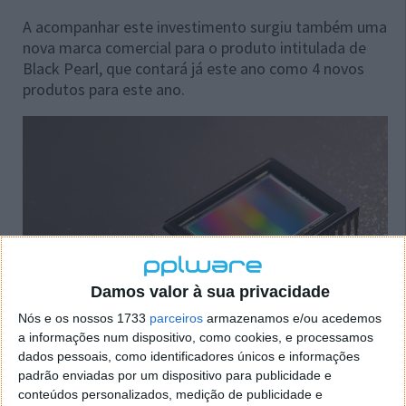
A acompanhar este investimento surgiu também uma
nova marca comercial para o produto intitulada de
Black Pearl, que contará já este ano como 4 novos
produtos para este ano.
Damos valor à sua privacidade
Nós e os nossos 1733
parceiros
armazenamos e/ou acedemos
a informações num dispositivo, como cookies, e processamos
dados pessoais, como identificadores únicos e informações
padrão enviadas por um dispositivo para publicidade e
Black Pearl - A nova marca da SK Hynix
conteúdos personalizados, medição de publicidade e