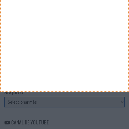
Teste a velocidade da sua Internet
CATEGORIAS
Categorias
ARQUIVO
Arquivo
CANAL DE YOUTUBE