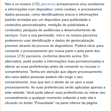
Beta 3, o que levou a uma limpeza completa
Nós e os nossos 1731
parceiros
armazenamos e/ou acedemos
dos dados. Essas informações já foram
a informações num dispositivo, como cookies, e processamos
partilhadas com a equipa do software para
dados pessoais, como identificadores únicos e informações
que possam ser verificadas e tratadas.
padrão enviadas por um dispositivo para publicidade e
Enquanto isso, se receber uma atualização
conteúdos personalizados, medição de publicidade e
OTA, confirme duas vezes se é uma
conteúdos, pesquisa de audiências e desenvolvimento de
atualização Open Beta. Se não for, por favor
serviços.
Com a sua permissão, nós e os nossos parceiros
poderemos usar identificação e dados de geolocalização
NÃO instale.
precisos através da procura de dispositivos. Poderá clicar para
Recomendamos que faça backup dos seus
consentir o processamento por nossa parte e pela parte dos
dados mais importantes através de um serviço
nossos 1731 parceiros, conforme descrito acima. Em
de nuvem, faça um backup completo através
alternativa, pode aceder a informações mais pormenorizadas e
alterar as suas preferências antes de consentir ou recusar o
do OnePlus Switch e transfira-o para um
consentimento.
Tenha em atenção que algum processamento
computador ou USB para uma segurança
dos seus dados pessoais poderá não exigir o seu
redobrada.
consentimento, mas que tem o direito de se opor a esse
processamento. As suas preferências serão aplicadas apenas a
Desta forma, pode-se induzir que alguns utilizadores
este website. Você pode alterar suas preferências ou retirar seu
da versão Open Beta poderão ter recebido
consentimento a qualquer momento voltando a este site e
acidentalmente uma atualização da versão estável.
clicando no botão "Privacidade" na parte inferior da página.
No entanto essa mesma atualizaçãp irá apagar todos