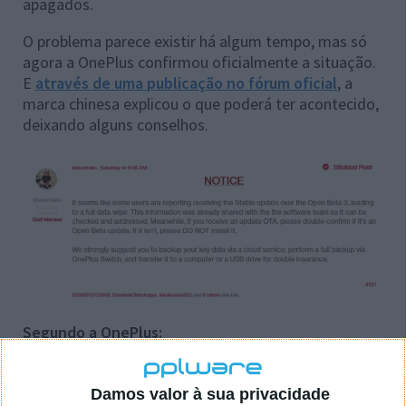
apagados.
O problema parece existir há algum tempo, mas só
agora a OnePlus confirmou oficialmente a situação.
E
através de uma publicação no fórum oficial
, a
marca chinesa explicou o que poderá ter acontecido,
deixando alguns conselhos.
Segundo a OnePlus:
Parece que alguns utilizadores estão a relatar
terem recebido a atualização estável do Open
Damos valor à sua privacidade