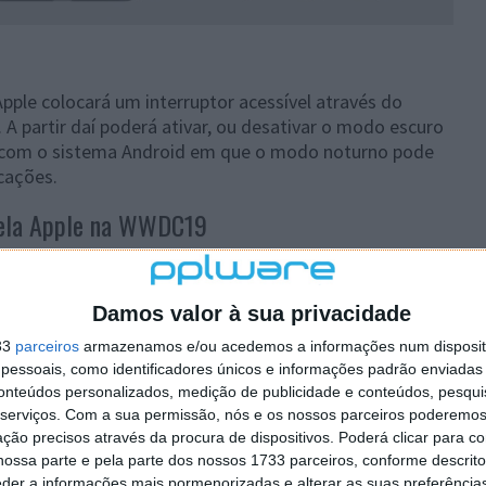
ple colocará um interruptor acessível através do
 A partir daí poderá ativar, ou desativar o modo escuro
 com o sistema Android em que o modo noturno pode
icações.
pela Apple na WWDC19
s da Apple com o iOS 13, tal como podemos ver na
. Aí, temos seções ou separadores para cada tipo de
Damos valor à sua privacidade
a já não seja clara a motivação que subjaz a tal
guiar.
33
parceiros
armazenamos e/ou acedemos a informações num dispositi
essoais, como identificadores únicos e informações padrão enviadas 
alados pelo utilizador aparecerão agora de forma mais
conteúdos personalizados, medição de publicidade e conteúdos, pesqui
 percetível no grande ecrã dos iPad. No entanto, esta
serviços.
Com a sua permissão, nós e os nossos parceiros poderemos 
o iPhone, como parte integrante do iOS 13.
ção precisos através da procura de dispositivos. Poderá clicar para co
ossa parte e pela parte dos nossos 1733 parceiros, conforme descrit
eder a informações mais pormenorizadas e alterar as suas preferência