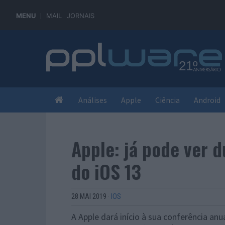
MENU
MAIL
JORNAIS
Análises
Apple
Ciência
Android
Apple: já pode ver 
do iOS 13
28 MAI 2019
·
IOS
A Apple dará início à sua conferência an