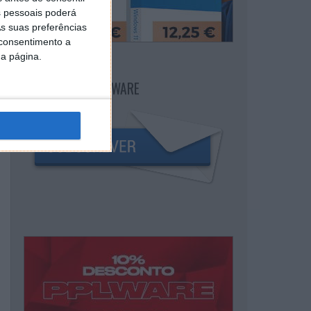
 pessoais poderá
s suas preferências
 consentimento a
da página.
NEWSLETTER PPLWARE