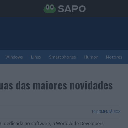
Windows
Linux
Smartphones
Humor
Motores
duas das maiores novidades
10 COMENTÁRIOS
ual dedicada ao software, a Worldwide Developers