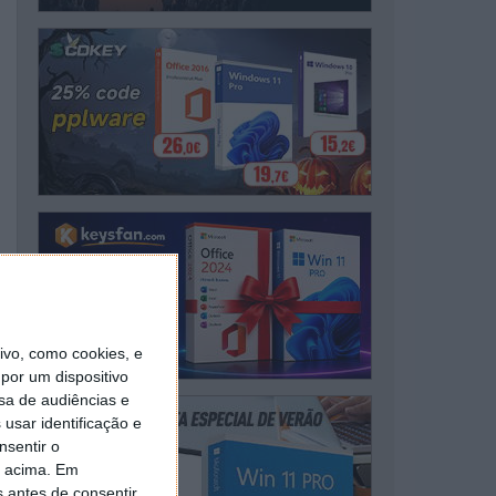
vo, como cookies, e
por um dispositivo
sa de audiências e
usar identificação e
nsentir o
o acima. Em
s antes de consentir