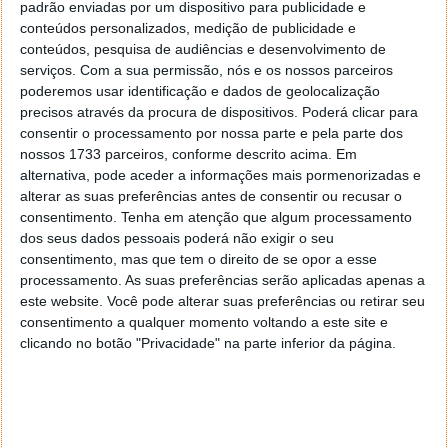
padrão enviadas por um dispositivo para publicidade e
Google Notícias Portugal (
news.google.pt
)
conteúdos personalizados, medição de publicidade e
Além das notícias dos vários canais anteriores, a
conteúdos, pesquisa de audiências e desenvolvimento de
aplicação permite ainda aceder a informação
serviços.
Com a sua permissão, nós e os nossos parceiros
poderemos usar identificação e dados de geolocalização
meteorológica a partir da informação disponível no
precisos através da procura de dispositivos. Poderá clicar para
site do Instituto Meteorologia (
meteo.pt
).
consentir o processamento por nossa parte e pela parte dos
nossos 1733 parceiros, conforme descrito acima. Em
alternativa, pode aceder a informações mais pormenorizadas e
alterar as suas preferências antes de consentir ou recusar o
consentimento.
Tenha em atenção que algum processamento
dos seus dados pessoais poderá não exigir o seu
consentimento, mas que tem o direito de se opor a esse
processamento. As suas preferências serão aplicadas apenas a
este website. Você pode alterar suas preferências ou retirar seu
consentimento a qualquer momento voltando a este site e
clicando no botão "Privacidade" na parte inferior da página.