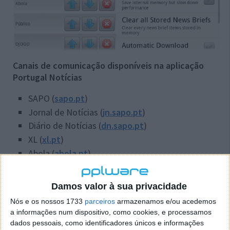
Canais de comunicação disponíveis na aplicação
Portugal Notícias
SAPO (
sapo.pt
)
Jornal de Notícias (
jn.sapo.pt
)
Diário de Notícias (
dn.sapo.pt
)
XL (
xl.pt
)
Abola (
abola.pt
)
Público (
publico.pt
)
OJOGO (
ojogo.pt
)
Damos valor à sua privacidade
Expresso (
expresso.pt
)
Nós e os nossos 1733
parceiros
armazenamos e/ou acedemos
O Globo (
oglobo.globo.com
)
a informações num dispositivo, como cookies, e processamos
iOnline (
ionline.pt
)
dados pessoais, como identificadores únicos e informações