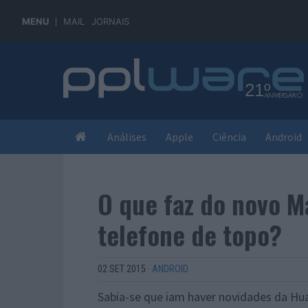
MENU
MAIL
JORNAIS
Análises
Apple
Ciência
Android
O que faz do novo M
telefone de topo?
02 SET 2015
·
ANDROID
Sabia-se que iam haver novidades da Hua