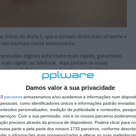
s linhas do Mate S, que o tornam ainda mais atraente e
e um telefone muito interessante,
pressões digitais está muito mais rápido, garantindo
 mais rápido ao telefone.
Aqui juntam-se novas
captura de fotos e outras funções que facilitam a
Damos valor à sua privacidade
ixéis na traseira e 8 megapixéis na frente. Associado
 elevado de funcionalidades que permitem ter imagens
33
parceiros
armazenamos e/ou acedemos a informações num dispositi
essoais, como identificadores únicos e informações padrão enviadas 
conteúdos personalizados, medição de publicidade e conteúdos, pesqui
serviços.
Com a sua permissão, nós e os nossos parceiros poderemos 
ção precisos através da procura de dispositivos. Poderá clicar para co
ossa parte e pela parte dos nossos 1733 parceiros, conforme descrit
eder a informações mais pormenorizadas e alterar as suas preferência