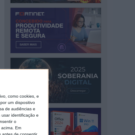
vo, como cookies, e
por um dispositivo
sa de audiências e
usar identificação e
nsentir o
o acima. Em
s antes de consentir