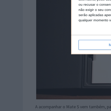
ou recusar o consen
não exigir o seu co
serão aplicadas apen
qualquer momento vol
M
A acompanhar o Mate S vem também, pa