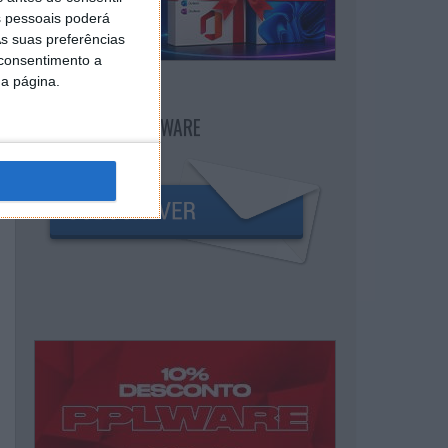
 pessoais poderá
s suas preferências
 consentimento a
da página.
NEWSLETTER PPLWARE