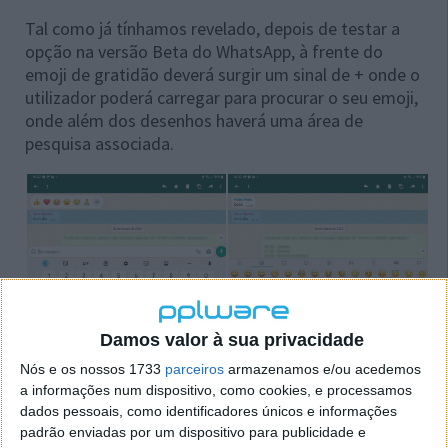
Tal como já tínhamos revelado, depois de testar a
opção na versão Beta do WhatsApp, à frente do
emoji de gratidão deverá surgir um sinal de + onde o
utilizador poderá carregar para procurar o seu emoji,
onde além dos desenhos haverá uma área de
pesquisa associada.
Damos valor à sua privacidade
Nós e os nossos 1733
parceiros
armazenamos e/ou acedemos
Mais novidades a caminho
a informações num dispositivo, como cookies, e processamos
dados pessoais, como identificadores únicos e informações
Nos últimos meses, devido à forte concorrência, o
padrão enviadas por um dispositivo para publicidade e
WhatsApp parece estar a acelerar o desenvolvimento