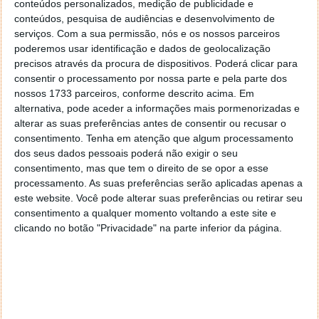
conteúdos personalizados, medição de publicidade e
e disponibilização de novas funcionalidades, para não
conteúdos, pesquisa de audiências e desenvolvimento de
perder a corrida de app mais popular para
serviços.
Com a sua permissão, nós e os nossos parceiros
conversação.
poderemos usar identificação e dados de geolocalização
precisos através da procura de dispositivos. Poderá clicar para
Uma das novidades que deverá chegar em breve ao
consentir o processamento por nossa parte e pela parte dos
WhatsApp para testes será a possibilidade de
utilizar
nossos 1733 parceiros, conforme descrito acima. Em
alternativa, pode aceder a informações mais pormenorizadas e
o serviço em dois dispositivos móveis
, com
alterar as suas preferências antes de consentir ou recusar o
mensagens sincronizadas de forma completa.
consentimento.
Tenha em atenção que algum processamento
dos seus dados pessoais poderá não exigir o seu
Esta funcionalidade ainda está em fase de
consentimento, mas que tem o direito de se opor a esse
desenvolvimento interno pelo que ainda poucas
processamento. As suas preferências serão aplicadas apenas a
informações são conhecidas, mas espera-se que
este website. Você pode alterar suas preferências ou retirar seu
cheguem as versões beta dentro de pouco tempo.
consentimento a qualquer momento voltando a este site e
clicando no botão "Privacidade" na parte inferior da página.
Este artigo tem mais de um ano