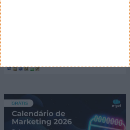
Nano Banana 2 chegou ao Google Earth para criar
imagens realistas com IA
Google Pixel 11 Pro - The Next Obvious
Move
Propostas de novo design para as notas
euro - BCE