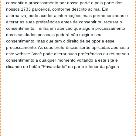
consentir o processamento por nossa parte e pela parte dos
OS 5 significa que a Google finalmente separou
nossos 1733 parceiros, conforme descrito acima. Em
totalmente a versão subjacente do Android da versão
alternativa, pode aceder a informações mais pormenorizadas e
do Wear OS. Isto dificultará no futuro descobrir
alterar as suas preferências antes de consentir ou recusar o
rapidamente se uma versão do Wear OS utiliza uma
consentimento.
Tenha em atenção que algum processamento
versão mais recente do Android do que outra.
dos seus dados pessoais poderá não exigir o seu
consentimento, mas que tem o direito de se opor a esse
Ainda assim, é importante ver que a Google voltou a
processamento. As suas preferências serão aplicadas apenas a
apostar no seu sistema dedicado aos smartwatches.
este website. Você pode alterar suas preferências ou retirar seu
Depois de muitos anos de pouco apoio e
consentimento a qualquer momento voltando a este site e
desenvolvimentos, está novamente nos planos da
clicando no botão "Privacidade" na parte inferior da página.
empresa garantir desenvolvimentos constantes e
com muitas novidades periodicamente.
Este artigo tem mais de um ano
Acompanhe o Pplware no Google Notícias