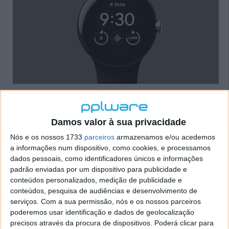
Deverá ser baseado no Android 15
Damos valor à sua privacidade
Um insider terá
revelado esta informação
,
garantindo que o Wear OS 5.1 está atualmente em
Nós e os nossos 1733
parceiros
armazenamos e/ou acedemos
testes no Pixel Watch 2, internamente na Google.
a informações num dispositivo, como cookies, e processamos
Deverá ser tomado em consideração que, embora
dados pessoais, como identificadores únicos e informações
seja atualmente chamado de Wear OS 5.1, existe
padrão enviadas por um dispositivo para publicidade e
conteúdos personalizados, medição de publicidade e
sempre a possibilidade de a Google o renomear para
conteúdos, pesquisa de audiências e desenvolvimento de
Wear OS 6 antes do seu lançamento.
serviços.
Com a sua permissão, nós e os nossos parceiros
poderemos usar identificação e dados de geolocalização
Se tal não acontecer, o facto de o Wear OS 5.1 ser
precisos através da procura de dispositivos. Poderá clicar para
baseado numa versão do Android diferente do Wear