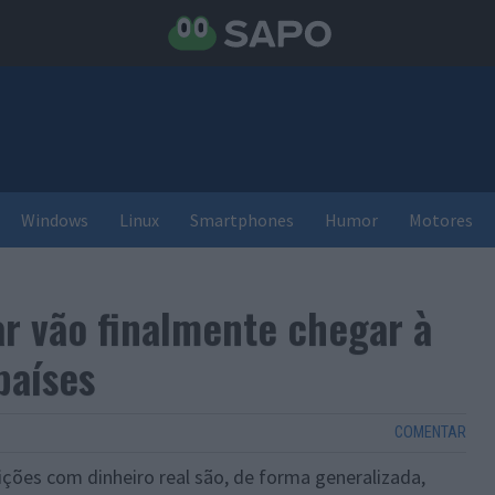
Windows
Linux
Smartphones
Humor
Motores
ar vão finalmente chegar à
países
COMENTAR
ições com dinheiro real são, de forma generalizada,