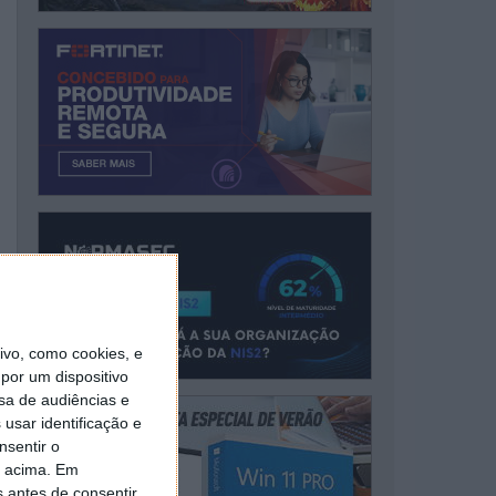
vo, como cookies, e
por um dispositivo
sa de audiências e
usar identificação e
nsentir o
o acima. Em
s antes de consentir