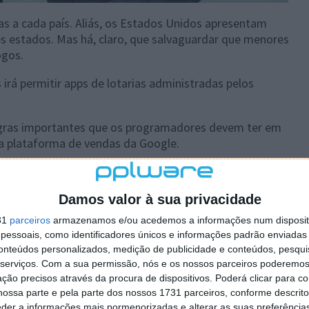
as a cada país. Aliás, os Estados Unidos apresentam
s estados. Mas há, claro, que salvaguardar que menores
ogos.
 irá permitir apps de lotarias administradas pelos
egras importantes que os programadores devem ter em
a plataforma de vendas da Google.
Damos valor à sua privacidade
 artigo tem mais de um ano
31
parceiros
armazenamos e/ou acedemos a informações num dispositi
essoais, como identificadores únicos e informações padrão enviadas 
conteúdos personalizados, medição de publicidade e conteúdos, pesqui
plware no Google Notícias
serviços.
Com a sua permissão, nós e os nossos parceiros poderemos 
ção precisos através da procura de dispositivos. Poderá clicar para co
ossa parte e pela parte dos nossos 1731 parceiros, conforme descrit
Autor:
Maria Inês Coelho
eder a informações mais pormenorizadas e alterar as suas preferência