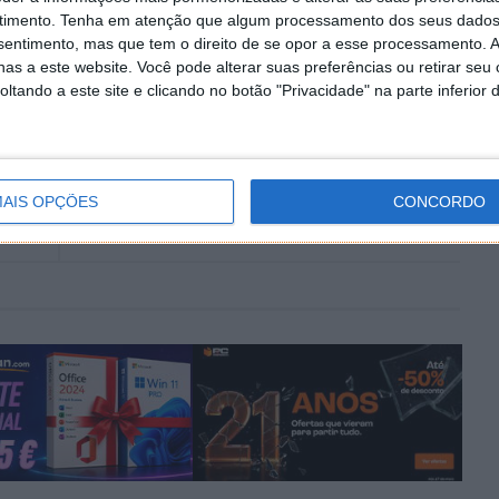
timento.
Tenha em atenção que algum processamento dos seus dados
nsentimento, mas que tem o direito de se opor a esse processamento. A
as a este website. Você pode alterar suas preferências ou retirar seu
de azar
sorteios
tando a este site e clicando no botão "Privacidade" na parte inferior 
PRÓXIMO ARTIGO
dades
Motorola revela carregador wireless que
AIS OPÇÕES
CONCORDO
carrega smartphones a 1 metro de distância