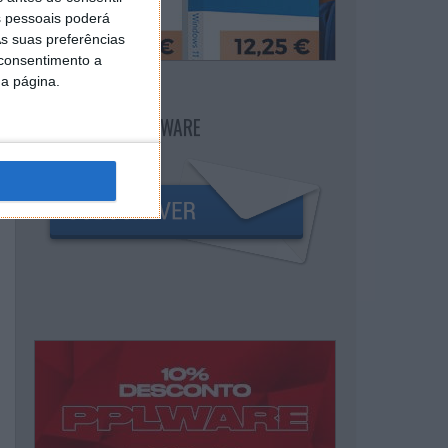
 pessoais poderá
s suas preferências
 consentimento a
da página.
NEWSLETTER PPLWARE