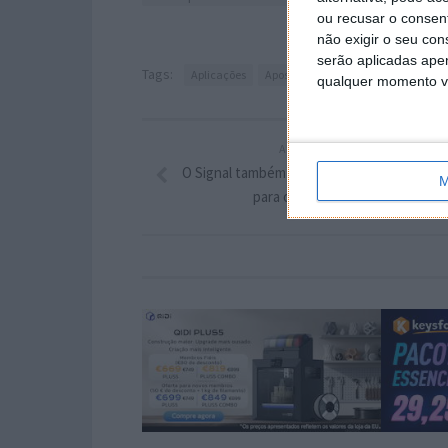
ou recusar o consen
não exigir o seu co
serão aplicadas apen
Tags:
Aplicações
Apostas
Apps
Jogos
jogos 
qualquer momento vol
ARTIGO ANTERIOR
O Signal também recebeu um lote de novi
M
para os seus utilizadores