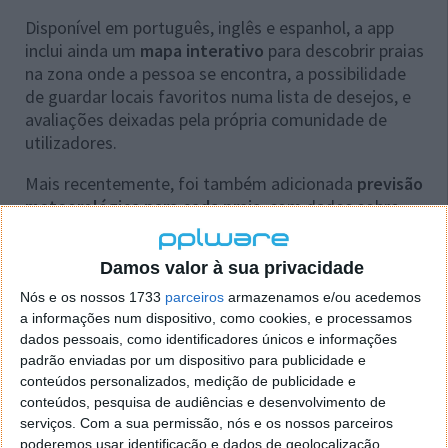
Disponível em português, inglês e espanhol, a app
inclui ainda um
mapa interativo
para descobrir praias
na zona onde a pessoa se encontra, a possibilidade
de guardar locais favoritos numa lista de desejos, e
avaliações deixadas pela própria comunidade de
utilizadores.
Mais recentemente, foi também adicionada
previsão
meteorológica para cada praia
, com dados sobre
temperatura, probabilidade de chuva, vento, índice
UV e horários de nascer e pôr do sol ao longo de sete
Damos valor à sua privacidade
dias.
Nós e os nossos 1733
parceiros
armazenamos e/ou acedemos
a informações num dispositivo, como cookies, e processamos
dados pessoais, como identificadores únicos e informações
padrão enviadas por um dispositivo para publicidade e
conteúdos personalizados, medição de publicidade e
conteúdos, pesquisa de audiências e desenvolvimento de
serviços.
Com a sua permissão, nós e os nossos parceiros
poderemos usar identificação e dados de geolocalização