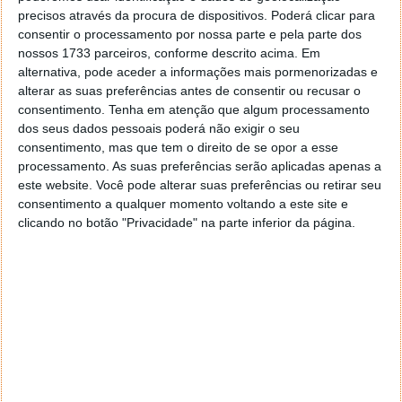
precisos através da procura de dispositivos. Poderá clicar para
consentir o processamento por nossa parte e pela parte dos
nossos 1733 parceiros, conforme descrito acima. Em
alternativa, pode aceder a informações mais pormenorizadas e
alterar as suas preferências antes de consentir ou recusar o
consentimento.
Tenha em atenção que algum processamento
dos seus dados pessoais poderá não exigir o seu
A interface, fluida e muito intuitiva, segue um
consentimento, mas que tem o direito de se opor a esse
formato de lista semelhante ao de apps como o
processamento. As suas preferências serão aplicadas apenas a
Airbnb ou o Booking, bastando
tocar numa praia para
este website. Você pode alterar suas preferências ou retirar seu
conhecer a sua história e todas as comodidades
consentimento a qualquer momento voltando a este site e
disponíveis na área envolvente.
clicando no botão "Privacidade" na parte inferior da página.
Cada zona balnear tem ainda uma secção própria de
Dicas
, onde Peter Bustin partilha
apontamentos
práticos
, por exemplo, a melhor hora para chegar e
garantir lugar de estacionamento.
Para usar a app, não é necessário criar conta. A
informação está disponível em modo convidado
,
sendo o registo apenas necessário para quem quiser