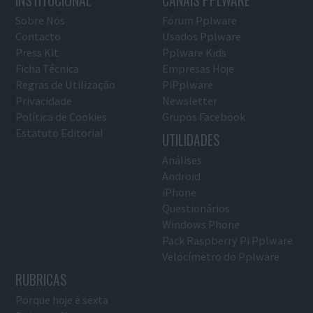
INSTITUCIONAL
CANAIS PPLWARE
Sobre Nós
Fórum Pplware
Contacto
Usados Pplware
Press Kit
Pplware Kids
Ficha Técnica
Empresas Hoje
Regras de Utilização
PiPplware
Privacidade
Newsletter
Política de Cookies
Grupos Facebook
Estatuto Editorial
UTILIDADES
Análises
Android
iPhone
Questionários
Windows Phone
Pack Raspberry Pi Pplware
Velocímetro do Pplware
RUBRICAS
Porque hoje é sexta