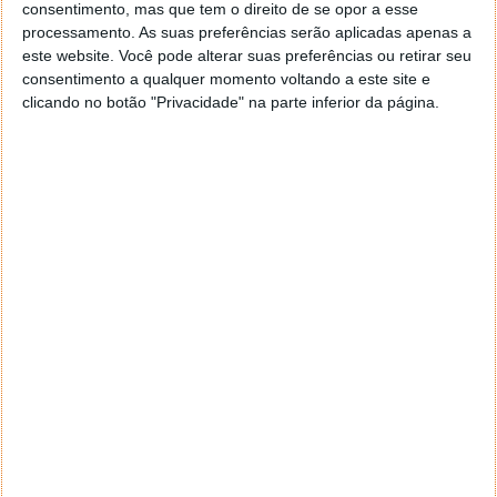
consentimento, mas que tem o direito de se opor a esse
criptomoeda
processamento. As suas preferências serão aplicadas apenas a
este website. Você pode alterar suas preferências ou retirar seu
consentimento a qualquer momento voltando a este site e
clicando no botão "Privacidade" na parte inferior da página.
Comentários
14
João
15 de Janeiro de 2018 às 00:35
Acho que está a ir pelo caminho certo, embora já muito
tarde. O FB se tornou um meio que colocou acima da
socialização de pessoas, para o qual inicialmente foi