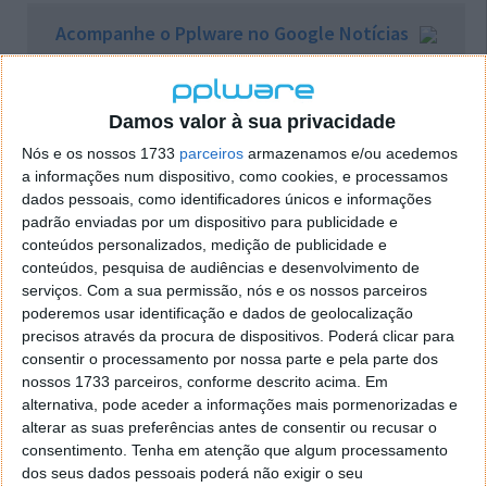
Acompanhe o Pplware no Google Notícias
Proponha uma correção, faça uma sugestão
Damos valor à sua privacidade
Nós e os nossos 1733
parceiros
armazenamos e/ou acedemos
Autor:
Marisa Pinto
a informações num dispositivo, como cookies, e processamos
dados pessoais, como identificadores únicos e informações
padrão enviadas por um dispositivo para publicidade e
Tags:
conteúdos personalizados, medição de publicidade e
ações
Facebook
Mark Zuckerberg
rede social
conteúdos, pesquisa de audiências e desenvolvimento de
serviços.
Com a sua permissão, nós e os nossos parceiros
poderemos usar identificação e dados de geolocalização
PRÓXIMO ARTIGO
precisos através da procura de dispositivos. Poderá clicar para
E os destaques tecnológicos da semana que passou
consentir o processamento por nossa parte e pela parte dos
foram…
nossos 1733 parceiros, conforme descrito acima. Em
alternativa, pode aceder a informações mais pormenorizadas e
alterar as suas preferências antes de consentir ou recusar o
ARTIGO ANTERIOR
consentimento.
Tenha em atenção que algum processamento
Uphold, a forma mais segura e fácil de comprar
dos seus dados pessoais poderá não exigir o seu