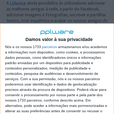
A
Luluvise
ainda possibilita às utilizadores adicionar
as melhores amigas à rede, a partir do Facebook,
adicionar imagens e fotografias, escrever e partilhar
textos, criar inquéritos e avaliar os nossos amigos do
Facebook.
A rede social que ficou disponível ao público esta
Damos valor à sua privacidade
semana, é ideal para grupos de amigas que gostam
Nós e os nossos 1733
parceiros
armazenamos e/ou acedemos
de estar actualizadas, gostam de partilhar os seus
a informações num dispositivo, como cookies, e processamos
interesses mas que por vezes vêm no facebook um
dados pessoais, como identificadores únicos e informações
entrave devido a estes serem visualizados por
padrão enviadas por um dispositivo para publicidade e
terceiros.
conteúdos personalizados, medição de publicidade e
conteúdos, pesquisa de audiências e desenvolvimento de
Experimentem, e partilhem com as vossas amigas!
serviços.
Com a sua permissão, nós e os nossos parceiros
poderemos usar identificação e dados de geolocalização
precisos através da procura de dispositivos. Poderá clicar para
consentir o processamento por nossa parte e pela parte dos
Homepage:
Luluvise
nossos 1733 parceiros, conforme descrito acima. Em
alternativa, pode aceder a informações mais pormenorizadas e
alterar as suas preferências antes de consentir ou recusar o