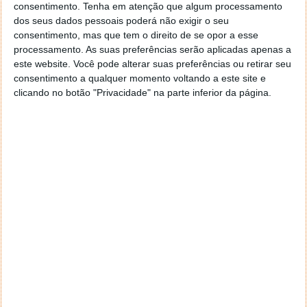
consentimento.
Tenha em atenção que algum processamento
Artigos Relacionados
dos seus dados pessoais poderá não exigir o seu
consentimento, mas que tem o direito de se opor a esse
Redes Sociais… de saias!
processamento. As suas preferências serão aplicadas apenas a
Mulheres detêm poder nas Redes Sociais
este website. Você pode alterar suas preferências ou retirar seu
consentimento a qualquer momento voltando a este site e
clicando no botão "Privacidade" na parte inferior da página.
Este artigo tem mais de um ano
Acompanhe o Pplware no Google Notícias
Proponha uma correção, faça uma sugestão
Autor:
Marisa Pinto