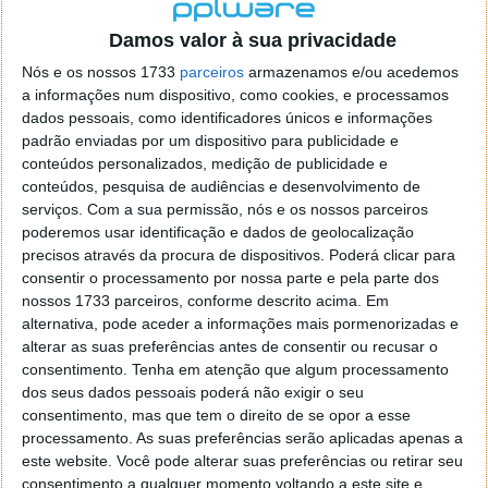
Segundo o relatório, os jovens que passam mais de
Damos valor à sua privacidade
três horas diárias em redes sociais têm o dobro do
Nós e os nossos 1733
parceiros
armazenamos e/ou acedemos
risco de desenvolver problemas de saúde mental.
a informações num dispositivo, como cookies, e processamos
Embora uma etiqueta de aviso por si só não resolva
dados pessoais, como identificadores únicos e informações
todos os problemas,
pode ser mais uma ferramenta
padrão enviadas por um dispositivo para publicidade e
para aumentar a consciencialização
.
conteúdos personalizados, medição de publicidade e
conteúdos, pesquisa de audiências e desenvolvimento de
Por outro lado, iniciativas semelhantes já
serviços.
Com a sua permissão, nós e os nossos parceiros
enfrentaram dificuldades. No Texas, um projeto de
poderemos usar identificação e dados de geolocalização
lei que obrigava as redes sociais a bloquear
precisos através da procura de dispositivos. Poderá clicar para
conteúdos "prejudiciais" para adolescentes foi
consentir o processamento por nossa parte e pela parte dos
recentemente anulado em 2024. No entanto, a
nossos 1733 parceiros, conforme descrito acima. Em
obrigatoriedade de etiquetas de aviso,
alternativa, pode aceder a informações mais pormenorizadas e
especialmente num estado como a Califórnia com
alterar as suas preferências antes de consentir ou recusar o
consentimento.
Tenha em atenção que algum processamento
um histórico robusto em legislação inovadora,
dos seus dados pessoais poderá não exigir o seu
parece uma proposta mais viável
.
consentimento, mas que tem o direito de se opor a esse
processamento. As suas preferências serão aplicadas apenas a
Embora a saúde mental dos jovens seja o foco
este website. Você pode alterar suas preferências ou retirar seu
principal, não é o único problema associado às redes
consentimento a qualquer momento voltando a este site e