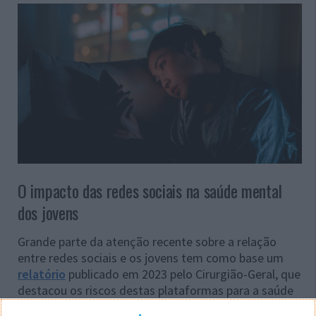
O impacto das redes sociais na saúde mental
dos jovens
Grande parte da atenção recente sobre a relação
entre redes sociais e os jovens tem como base um
relatório
publicado em 2023 pelo Cirurgião-Geral, que
destacou os riscos destas plataformas para a saúde
mental e o bem-estar de crianças e adolescentes.