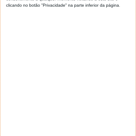
sociais. A Comissão Federal de Comércio dos EUA
clicando no botão "Privacidade" na parte inferior da página.
(FTC, originalmente) sublinha que a vigilância
exagerada dos utilizadores por estas plataformas é
também uma questão crítica a ser enfrentada.
As redes sociais, além de afetarem o bem-estar
mental, representam um risco crescente para a
privacidade dos utilizadores,
especialmente entre
os mais jovens
.
Leia também: