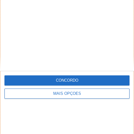
Responder
Setoff
15 de Setembro de 2015 às 10:55
Ser a prova de água.
Responder
Miguel Pratas
15 de Setembro de 2015 às 10:57
ser a prova de água
Responder
Nuno Santos
15 de Setembro de 2015 às 10:57
CONCORDO
Ser à prova de agua
Responder
MAIS OPÇÕES
Paula M. Mota Cunha
15 de Setembro de 2015 às 10:58
O facto de ser resistente a água, a choques, ao frio e ao pó.
Responder