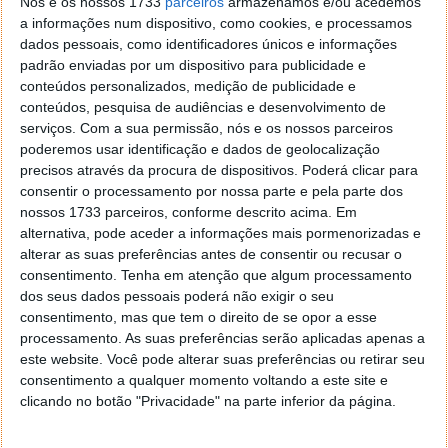
Nós e os nossos 1733
parceiros
armazenamos e/ou acedemos
3 -
Visite e deixe o seu Gosto na página de
a informações num dispositivo, como cookies, e processamos
Facebook da Panasonic Portugal. (+2
dados pessoais, como identificadores únicos e informações
inscrições)
padrão enviadas por um dispositivo para publicidade e
conteúdos personalizados, medição de publicidade e
4 -
Siga a Panasonic no Instagram (+2
conteúdos, pesquisa de audiências e desenvolvimento de
inscrições)
serviços.
Com a sua permissão, nós e os nossos parceiros
poderemos usar identificação e dados de geolocalização
5 -
Subscreva o canal de YouTube da
precisos através da procura de dispositivos. Poderá clicar para
Panasonic Portugal. (+2 inscrições)
consentir o processamento por nossa parte e pela parte dos
nossos 1733 parceiros, conforme descrito acima. Em
6 -
Partilhe o passatempo com os seus
alternativa, pode aceder a informações mais pormenorizadas e
contactos. (+1 inscrição por cada acesso ao
alterar as suas preferências antes de consentir ou recusar o
passatempo através do link de partilha)
consentimento.
Tenha em atenção que algum processamento
dos seus dados pessoais poderá não exigir o seu
O passatempo tem início hoje, dia 15 de
consentimento, mas que tem o direito de se opor a esse
Setembro às 10h00, e termina no dia 21 de
processamento. As suas preferências serão aplicadas apenas a
Setembro às 23h59. O vencedor será
este website. Você pode alterar suas preferências ou retirar seu
consentimento a qualquer momento voltando a este site e
seleccionado de forma aleatória através da
clicando no botão "Privacidade" na parte inferior da página.
plataforma de submissão das participações e
será divulgado no prazo máximo de uma