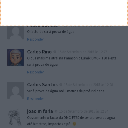
que esta tem !
Responder
Pedro Batista
15 de Setembro de 2015 às 12:26
O facto de ser à prova de água
Responder
Carlos Rino
15 de Setembro de 2015 às 12:27
O que mais me atrai na Panasonic Lumix DMC-FT30 é esta
ser à prova de água!
Responder
Carlos Santos
15 de Setembro de 2015 às 12:28
Ser à prova de água até 8 metros de profundidade.
Responder
joao m faria
15 de Setembro de 2015 às 12:34
Obviamente o facto da DMC-FT30 de ser a prova de agua
até 8 metros, impactos e pó!