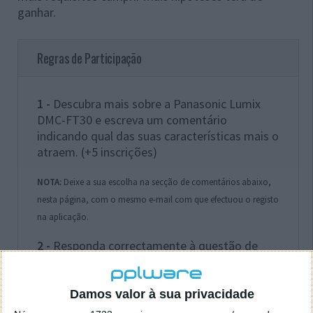
ganhar.
Regras de Participação
1 -
Descubra mais sobre a Panasonic Lumix
DMC-FT30 e escreva um comentário
indicando qual das suas características mais o
atraem. (+5 inscrições)
NOTA:
Deixe a sua escolha na secção de comentários abaixo,
nesta página, com o mesmo e-mail com que efectuou o registo
na aplicação.
2 -
Responda correctamente à questão de
escolha múltipla colocada. Descubra a
resposta no site da
Lumix DMC-FT30
. (+5
inscrições)
Damos valor à sua privacidade