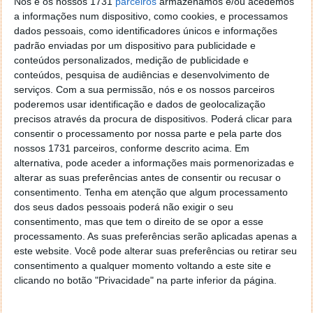
Nós e os nossos 1731
parceiros
armazenamos e/ou acedemos
a informações num dispositivo, como cookies, e processamos
dados pessoais, como identificadores únicos e informações
padrão enviadas por um dispositivo para publicidade e
conteúdos personalizados, medição de publicidade e
conteúdos, pesquisa de audiências e desenvolvimento de
serviços.
Com a sua permissão, nós e os nossos parceiros
poderemos usar identificação e dados de geolocalização
precisos através da procura de dispositivos. Poderá clicar para
consentir o processamento por nossa parte e pela parte dos
nossos 1731 parceiros, conforme descrito acima. Em
alternativa, pode aceder a informações mais pormenorizadas e
alterar as suas preferências antes de consentir ou recusar o
consentimento.
Tenha em atenção que algum processamento
Este artigo tem mais de um ano
dos seus dados pessoais poderá não exigir o seu
consentimento, mas que tem o direito de se opor a esse
processamento. As suas preferências serão aplicadas apenas a
Acompanhe o Pplware no Google Notícias
este website. Você pode alterar suas preferências ou retirar seu
consentimento a qualquer momento voltando a este site e
clicando no botão "Privacidade" na parte inferior da página.
Proponha uma correção, faça uma sugestão