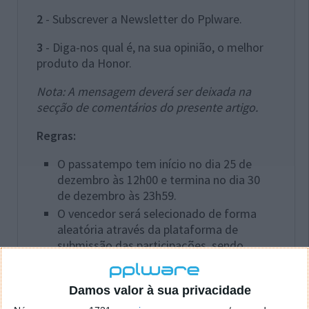
2
- Subscrever a Newsletter do Pplware.
3
- Diga-nos qual é, na sua opinião, o melhor
produto da Honor.
Nota: A mensagem deverá ser deixada na
secção de comentários do presente artigo.
Regras:
O passatempo tem início no dia 25 de
dezembro às 12h00 e termina no dia 30
de dezembro às 23h59.
O vencedor será selecionado de forma
aleatória através da plataforma de
submissão das participações, sendo
divulgado nas redes sociais do Pplware e
neste artigo. O vencedor será contactado
Damos valor à sua privacidade
via e-mail pela equipa do Pplware.