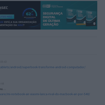
 09:43
tablets/android/superbook-transforme-android-computador/
9:44
nou…
are/mi-notebook-air-xiaomi-lanca-rival-do-macbook-air-por-540/