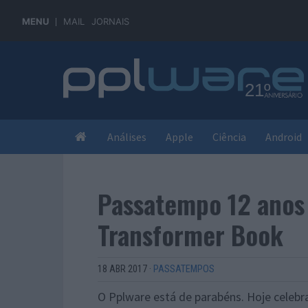
MENU
MAIL
JORNAIS
Análises
Apple
Ciência
Android
Passatempo 12 anos
Transformer Book
18 ABR 2017
·
PASSATEMPOS
O Pplware está de parabéns. Hoje celebr