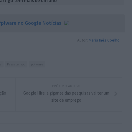
 artigo tem mais de um ano
plware no Google Notícias
Autor:
Maria Inês Coelho
a
Passatempo
pplware
PRÓXIMO ARTIGO
ução
Google Hire: a gigante das pesquisas vai ter um
site de emprego