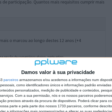
as de participação. Quantos mais requisitos cumprir mais
 mais o marcou ao longo destes 12 anos (+4
o na secção de comentários abaixo, neste artigo.
na de Facebook do KuantoKusta (+1 inscriçao)
Damos valor à sua privacidade
 KuantoKusta (+1 inscrição)
33
parceiros
armazenamos e/ou acedemos a informações num dispositi
essoais, como identificadores únicos e informações padrão enviadas 
o do KuantoKusta no Facebook (+2 inscrições)
conteúdos personalizados, medição de publicidade e conteúdos, pesqui
serviços.
Com a sua permissão, nós e os nossos parceiros poderemos 
 inscrição)
ção precisos através da procura de dispositivos. Poderá clicar para co
ossa parte e pela parte dos nossos 1733 parceiros, conforme descrit
il, às 12h30, e termina no dia 25 de Abril, às 23h59.
eder a informações mais pormenorizadas e alterar as suas preferência