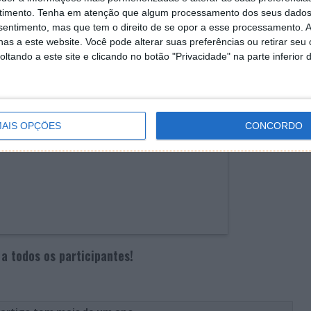
 forma aleatória através da plataforma de
timento.
Tenha em atenção que algum processamento dos seus dados
 divulgado no prazo máximo de uma semana, após o
nsentimento, mas que tem o direito de se opor a esse processamento. A
gina
Passatempos Pplware
. Os vencedores serão
as a este website. Você pode alterar suas preferências ou retirar seu
 Pplware.
tando a este site e clicando no botão "Privacidade" na parte inferior 
AIS OPÇÕES
CONCORDO
 a todos os participantes!