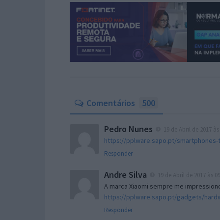
Comentários
500
Pedro Nunes
19 de Abril de 2017 às
https://pplware.sapo.pt/smartphones-
Responder
Andre Silva
19 de Abril de 2017 às 0
A marca Xiaomi sempre me impressio
https://pplware.sapo.pt/gadgets/hardw
Responder