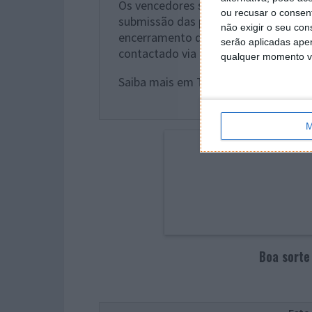
Os vencedores serão selecionados de
ou recusar o consen
submissão das participações e será
não exigir o seu co
encerramento do passatempo, na pá
serão aplicadas apen
contactado via e-mail pela equipa do
qualquer momento vol
Saiba mais em Terms & Conditions.
M
Boa sorte