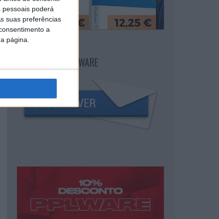
 pessoais poderá
s suas preferências
 consentimento a
da página.
NEWSLETTER PPLWARE