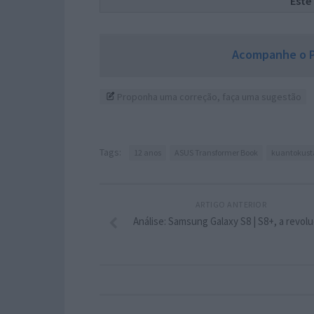
Este
Acompanhe o P
Proponha uma correção, faça uma sugestão
Tags:
12 anos
ASUS Transformer Book
kuantokust
ARTIGO ANTERIOR
Análise: Samsung Galaxy S8 | S8+, a revol