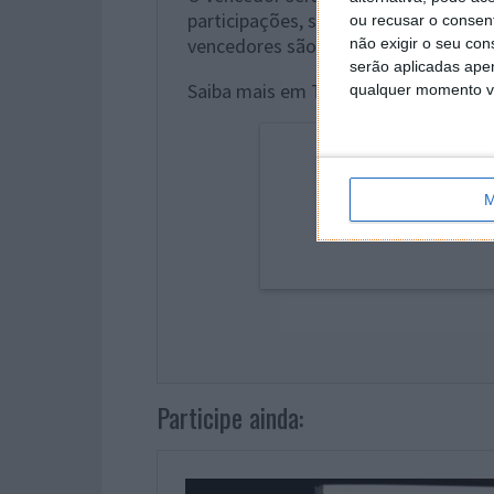
participações, sendo divulgado nas r
ou recusar o consen
vencedores são contactados via e-ma
não exigir o seu co
serão aplicadas apen
Saiba mais em Terms & Conditions.
qualquer momento vol
M
Participe ainda: