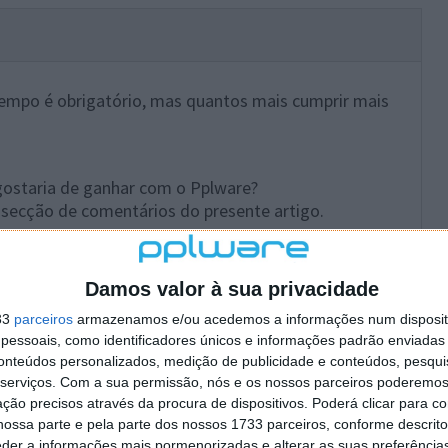
empo é obrigatório, mas quantos mais cumprir mais
ostaria de ganhar com o Pplware?
 secção de comentários do presente artigo.
 publicação do passatempo presente no Facebook do
Damos valor à sua privacidade
33
parceiros
armazenamos e/ou acedemos a informações num dispositi
essoais, como identificadores únicos e informações padrão enviadas 
conteúdos personalizados, medição de publicidade e conteúdos, pesqui
ezembro às 16h e termina no dia 26 de dezembro às
serviços.
Com a sua permissão, nós e os nossos parceiros poderemos 
ção precisos através da procura de dispositivos. Poderá clicar para co
ossa parte e pela parte dos nossos 1733 parceiros, conforme descrit
a aleatória através da plataforma de submissão das
eder a informações mais pormenorizadas e alterar as suas preferência