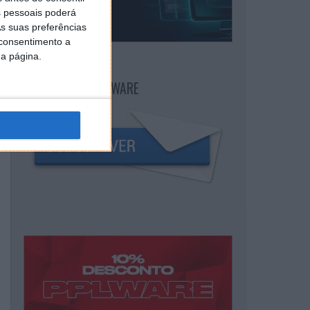
 pessoais poderá
s suas preferências
 consentimento a
da página.
NEWSLETTER PPLWARE