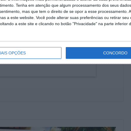
edes sociais do Pplware e neste artigo. Todos os
timento.
Tenha em atenção que algum processamento dos seus dados
il pela equipa do Pplware.
nsentimento, mas que tem o direito de se opor a esse processamento. A
as a este website. Você pode alterar suas preferências ou retirar seu
tando a este site e clicando no botão "Privacidade" na parte inferior 
AIS OPÇÕES
CONCORDO