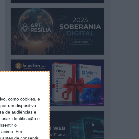
vo, como cookies, e
por um dispositivo
sa de audiências e
usar identificação e
nsentir o
o acima. Em
s antes de consentir