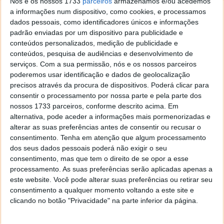
Nós e os nossos 1733
parceiros
armazenamos e/ou acedemos
Autor:
Pedro Pinto
a informações num dispositivo, como cookies, e processamos
dados pessoais, como identificadores únicos e informações
padrão enviadas por um dispositivo para publicidade e
Tags:
distritos
Temperaturas
conteúdos personalizados, medição de publicidade e
conteúdos, pesquisa de audiências e desenvolvimento de
serviços.
Com a sua permissão, nós e os nossos parceiros
poderemos usar identificação e dados de geolocalização
PRÓXIMO ARTIGO
precisos através da procura de dispositivos. Poderá clicar para
Apple bloqueia apps de mensagens da Rússia. Kremlin
consentir o processamento por nossa parte e pela parte dos
aconselha todos a usar Android
nossos 1733 parceiros, conforme descrito acima. Em
alternativa, pode aceder a informações mais pormenorizadas e
alterar as suas preferências antes de consentir ou recusar o
ARTIGO ANTERIOR
consentimento.
Tenha em atenção que algum processamento
Ford apostou tudo na IA e agora teve de voltar a
dos seus dados pessoais poderá não exigir o seu
contratar os engenheiros
consentimento, mas que tem o direito de se opor a esse
processamento. As suas preferências serão aplicadas apenas a
este website. Você pode alterar suas preferências ou retirar seu
consentimento a qualquer momento voltando a este site e
clicando no botão "Privacidade" na parte inferior da página.