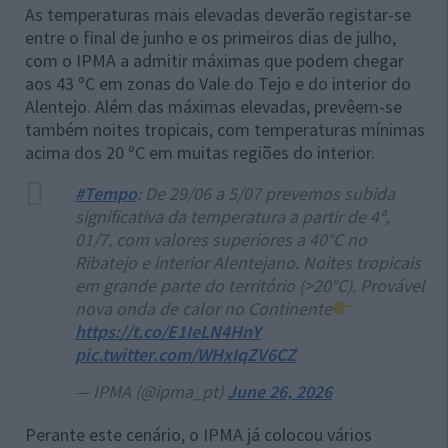
As temperaturas mais elevadas deverão registar-se
entre o final de junho e os primeiros dias de julho,
com o IPMA a admitir máximas que podem chegar
aos 43 ºC em zonas do Vale do Tejo e do interior do
Alentejo. Além das máximas elevadas, prevêem-se
também noites tropicais, com temperaturas mínimas
acima dos 20 ºC em muitas regiões do interior.
#Tempo
: De 29/06 a 5/07 prevemos subida
significativa da temperatura a partir de 4ª,
01/7, com valores superiores a 40°C no
Ribatejo e interior Alentejano. Noites tropicais
em grande parte do território (>20°C). Provável
nova onda de calor no Continente
https://t.co/E1IeLN4HnY
pic.twitter.com/WHxIqZV6CZ
— IPMA (@ipma_pt)
June 26, 2026
Perante este cenário, o IPMA já colocou vários