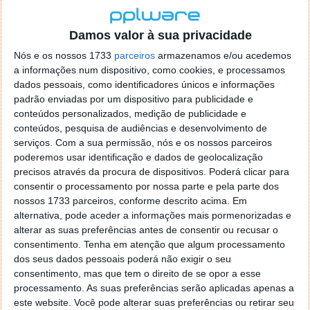
homólogos, superando o objetivo definido em mais
de 100%.
Damos valor à sua privacidade
Nós e os nossos 1733
parceiros
armazenamos e/ou acedemos
a informações num dispositivo, como cookies, e processamos
dados pessoais, como identificadores únicos e informações
padrão enviadas por um dispositivo para publicidade e
conteúdos personalizados, medição de publicidade e
conteúdos, pesquisa de audiências e desenvolvimento de
serviços.
Com a sua permissão, nós e os nossos parceiros
poderemos usar identificação e dados de geolocalização
precisos através da procura de dispositivos. Poderá clicar para
consentir o processamento por nossa parte e pela parte dos
nossos 1733 parceiros, conforme descrito acima. Em
alternativa, pode aceder a informações mais pormenorizadas e
Segundo a própria marca, a
solidez da sua proposta
alterar as suas preferências antes de consentir ou recusar o
tecnológica, aliada à inovação e à qualidade dos
consentimento.
Tenha em atenção que algum processamento
seus produtos
, tem permitido sustentar a procura de
dos seus dados pessoais poderá não exigir o seu
forma consistente.
consentimento, mas que tem o direito de se opor a esse
processamento. As suas preferências serão aplicadas apenas a
Em Portugal, a marca comercializa o SUV Coupé G6, o
este website. Você pode alterar suas preferências ou retirar seu