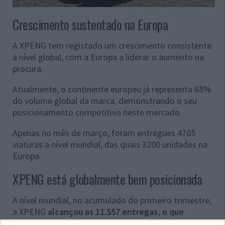
Crescimento sustentado na Europa
A XPENG tem registado um crescimento consistente
a nível global, com a Europa a liderar o aumento na
procura.
Atualmente, o continente europeu já representa 68%
do volume global da marca, demonstrando o seu
posicionamento competitivo neste mercado.
Apenas no mês de março, foram entregues 4705
viaturas a nível mundial, das quais 3200 unidades na
Europa.
XPENG está globalmente bem posicionada
A nível mundial, no acumulado do primeiro trimestre,
a XPENG
alcançou as 11.557 entregas, o que
representa um crescimento de 52%
em termos