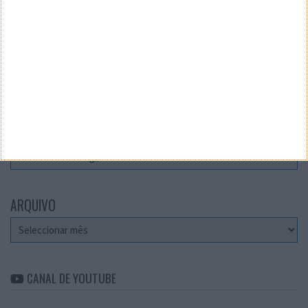
Teste a velocidade da sua Internet
CATEGORIAS
Categorias
ARQUIVO
Arquivo
CANAL DE YOUTUBE