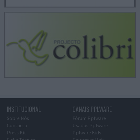
INSTITUCIONAL
CANAIS PPLWARE
Sobre Nós
Fórum Pplware
Contacto
Usados Pplware
Press Kit
Pplware Kids
Ficha Técnica
Empresas Hoje