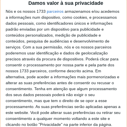
Damos valor à sua privacidade
indução que várias marcas concorrentes têm
desenvolvido, a Xiaomi optou por manter a ligação
Nós e os nossos 1733
parceiros
armazenamos e/ou acedemos
a informações num dispositivo, como cookies, e processamos
física por cabo. Esta decisão técnica prende-se com a
dados pessoais, como identificadores únicos e informações
eficiência energética, uma vez que as plataformas
padrão enviadas por um dispositivo para publicidade e
sem fios sofrem perdas de energia inevitáveis devido
conteúdos personalizados, medição de publicidade e
à distância entre o solo e o veículo.
conteúdos, pesquisa de audiências e desenvolvimento de
serviços.
Com a sua permissão, nós e os nossos parceiros
poderemos usar identificação e dados de geolocalização
precisos através da procura de dispositivos. Poderá clicar para
consentir o processamento por nossa parte e pela parte dos
nossos 1733 parceiros, conforme descrito acima. Em
alternativa, pode aceder a informações mais pormenorizadas e
alterar as suas preferências antes de consentir ou recusar o
consentimento.
Tenha em atenção que algum processamento
dos seus dados pessoais poderá não exigir o seu
consentimento, mas que tem o direito de se opor a esse
processamento. As suas preferências serão aplicadas apenas a
este website. Você pode alterar suas preferências ou retirar seu
consentimento a qualquer momento voltando a este site e
clicando no botão "Privacidade" na parte inferior da página.