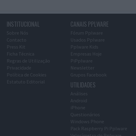
INSTITUCIONAL
CANAIS PPLWARE
Sobre Nós
Fórum Pplware
Contacto
Usados Pplware
Press Kit
Pplware Kids
Ficha Técnica
Empresas Hoje
Regras de Utilização
PiPplware
Privacidade
Newsletter
Política de Cookies
Grupos Facebook
Estatuto Editorial
UTILIDADES
Análises
Android
iPhone
Questionários
Windows Phone
Pack Raspberry Pi Pplware
Velocímetro do Pplware